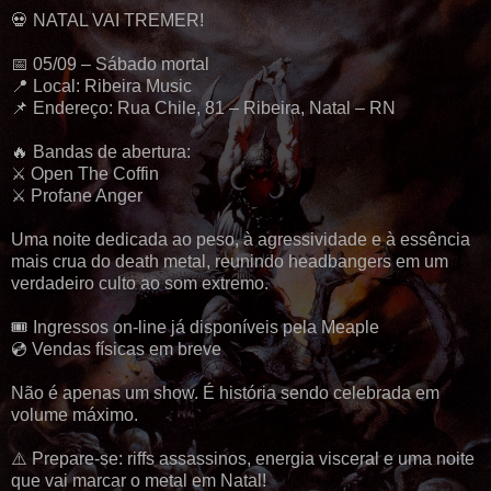
💀 NATAL VAI TREMER!
📅 05/09 – Sábado mortal
📍 Local: Ribeira Music
📌 Endereço: Rua Chile, 81 – Ribeira, Natal – RN
🔥 Bandas de abertura:
⚔️ Open The Coffin
⚔️ Profane Anger
Uma noite dedicada ao peso, à agressividade e à essência
mais crua do death metal, reunindo headbangers em um
verdadeiro culto ao som extremo.
🎟️ Ingressos on-line já disponíveis pela Meaple
💿 Vendas físicas em breve
Não é apenas um show. É história sendo celebrada em
volume máximo.
⚠️ Prepare-se: riffs assassinos, energia visceral e uma noite
que vai marcar o metal em Natal!