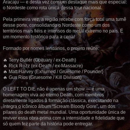
Aracaju — e desta vez com um destaque mais que especial:
o Nordeste como rota única dessa tour nacional.
Pela primeira vez, a região recebe com força total uma turnê
desse porte, consolidando o Nordeste como um dos
territórios mais fiéis e intensos do metal extremo no país. É
um momento histórico para a cena!
Formado por nomes lendários, o projeto reúne:
🔥 Terry Butler (Obituary / ex-Death)
🔥 Rick Rozz (ex-Death / ex-Massacre)
🔥 Matt Harvey (Exhumed / Gruesome / Pounder)
🔥 Gus Rios (Gruesome / Kill Division)
O LEFT TO DIE não é apenas um show — é uma
homenagem viva ao eterno Death, com membros
diretamente ligados à formação clássica, executando na
íntegra o icônico álbum “Scream Bloody Gore”, um dos
pilares do death metal mundial. Uma oportunidade única de
reviver essa obra-prima com a intensidade e fidelidade que
só quem fez parte da história pode entregar.