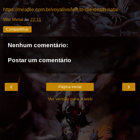
https://meaple.com.br/voyalive/left-to-die-death-natal
War Metal
às
22:11
Compartilhar
Nenhum comentário:
Postar um comentário
‹
›
Página inicial
Ver versão para a web