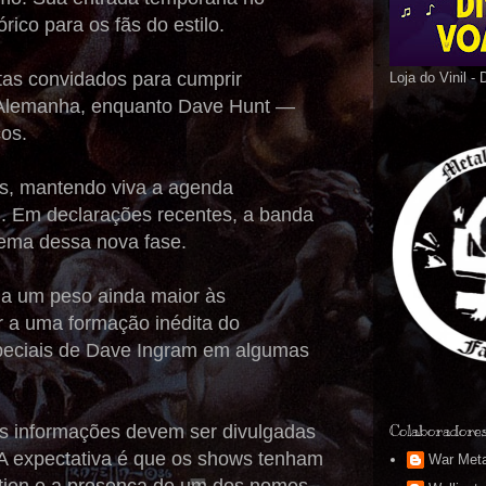
ico para os fãs do estilo.
stas convidados para cumprir
Loja do Vinil -
 Alemanha, enquanto Dave Hunt —
cos.
es, mantendo viva a agenda
. Em declarações recentes, a banda
lema dessa nova fase.
ona um peso ainda maior às
ir a uma formação inédita do
speciais de Dave Ingram em algumas
as informações devem ser divulgadas
Colaboradore
 A expectativa é que os shows tenham
War Meta