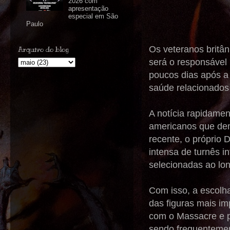
2026 com
apresentação
especial em São
Paulo
Os veteranos britân
Arquivo do blog
será o responsável 
poucos dias após a
saúde relacionados 
A notícia rapidamen
americanos que de
recente, o próprio 
intensa de turnês i
selecionadas ao lo
Com isso, a escolh
das figuras mais im
com o Massacre e p
sendo frequentemen