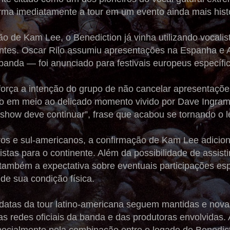
rma imediatamente a tour em um evento ainda mais histór
o de Kam Lee, o Benediction já vinha utilizando vocali
ntes. Oscar Rilo assumiu apresentações na Espanha e
banda — foi anunciado para festivais europeus específi
orça a intenção do grupo de não cancelar apresentaçõ
o em meio ao delicado momento vivido por Dave Ingram
 show deve continuar”, frase que acabou se tornando o 
iros e sul-americanos, a confirmação de Kam Lee adici
stas para o continente. Além da possibilidade de assist
e também a expectativa sobre eventuais participações e
de sua condição física.
datas da tour latino-americana seguem mantidas e nov
s redes oficiais da banda e das produtoras envolvidas.