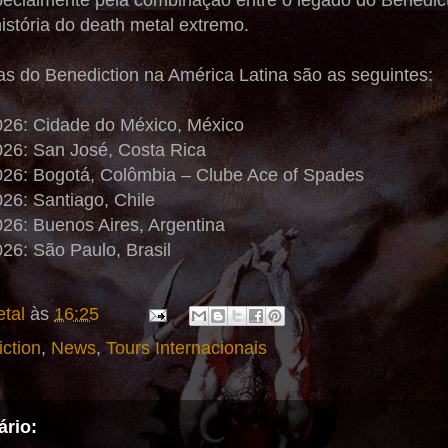
pecialmente pela combinação entre o legado do Benedi
história do death metal extremo.
as do Benediction na América Latina são as seguintes:
026: Cidade do México, México
026: San José, Costa Rica
026: Bogotá, Colômbia – Clube Ace of Spades
26: Santiago, Chile
026: Buenos Aires, Argentina
26: São Paulo, Brasil
tal
às
16:25
ction
,
News
,
Tours Internacionais
rio: