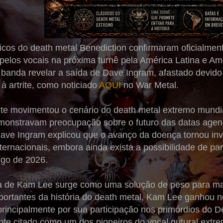
icos do death metal Benediction confirmaram oficialmen
pelos vocais na próxima turnê pela América Latina e Am
 banda revelar a saída de Dave Ingram, afastado devid
à artrite, como noticiado
AQUI
no War Metal.
te movimentou o cenário do death metal extremo mundial
monstravam preocupação sobre o futuro das datas age
Dave Ingram explicou que o avanço da doença tornou inv
nternacionais, embora ainda exista a possibilidade de p
ngo de 2026.
a de Kam Lee surge como uma solução de peso para man
portantes da história do death metal, Kam Lee ganhou n
rincipalmente por sua participação nos primórdios do D
te citado como um dos pioneiros do vocal gutural extre