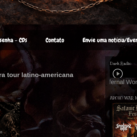
senha - CDs
Contato
Envie uma notícia/Eve
Dark Radio
a tour latino-americana
APOIO WAR 