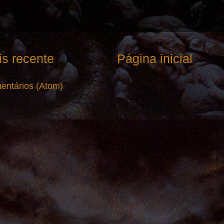
s recente
Página inicial
entários (Atom)