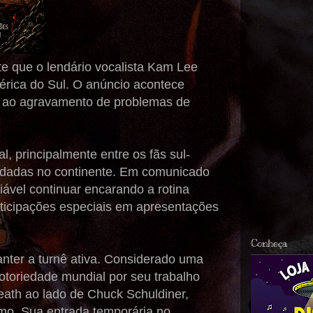
te que o lendário vocalista Kam Lee
érica do Sul. O anúncio acontece
o ao agravamento de problemas de
, principalmente entre os fãs sul-
ndadas no continente. Em comunicado
iável continuar encarando a rotina
articipações especiais em apresentações
Conheça
ter a turnê ativa. Considerado uma
otoriedade mundial por seu trabalho
eath ao lado de Chuck Schuldiner,
mo. Sua entrada temporária no