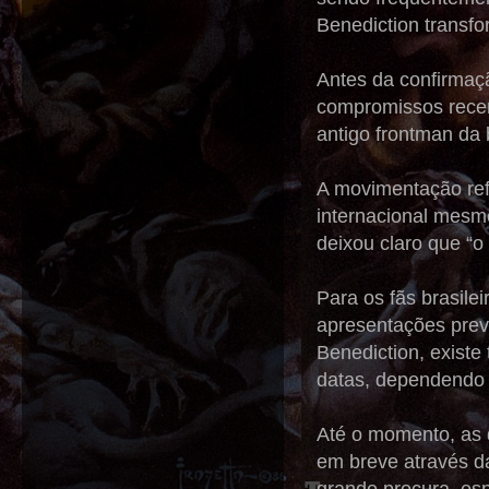
Benediction transfo
Antes da confirmaçã
compromissos rece
antigo frontman da 
A movimentação ref
internacional mesm
deixou claro que “o
Para os fãs brasile
apresentações previ
Benediction, exist
datas, dependendo 
Até o momento, as 
em breve através da