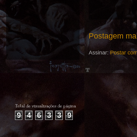
Postagem mai
Assinar:
Postar com
Total de visualizações de página
9
4
6
3
3
9