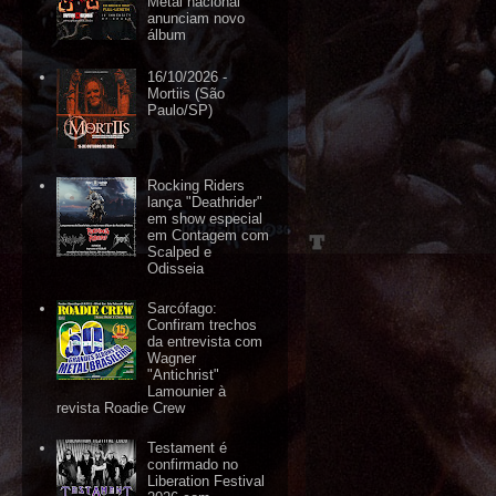
Metal nacional
anunciam novo
álbum
16/10/2026 -
Mortiis (São
Paulo/SP)
Rocking Riders
lança "Deathrider"
em show especial
em Contagem com
Scalped e
Odisseia
Sarcófago:
Confiram trechos
da entrevista com
Wagner
"Antichrist"
Lamounier à
revista Roadie Crew
Testament é
confirmado no
Liberation Festival