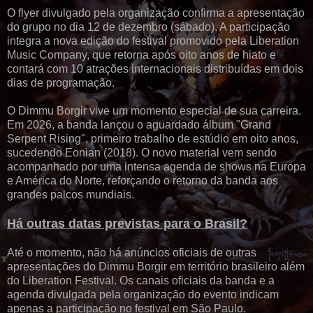
O flyer divulgado pela organização confirma a apresentação
do grupo no dia 12 de dezembro (sábado). A participação
integra a nova edição do festival promovido pela Liberation
Music Company, que retorna após oito anos de hiato e
contará com 10 atrações internacionais distribuídas em dois
dias de programação.
O Dimmu Borgir vive um momento especial de sua carreira.
Em 2026, a banda lançou o aguardado álbum "Grand
Serpent Rising", primeiro trabalho de estúdio em oito anos,
sucedendo Eonian (2018). O novo material vem sendo
acompanhado por uma intensa agenda de shows na Europa
e América do Norte, reforçando o retorno da banda aos
grandes palcos mundiais.
Há outras datas previstas para o Brasil?
Até o momento, não há anúncios oficiais de outras
apresentações do Dimmu Borgir em território brasileiro além
do Liberation Festival. Os canais oficiais da banda e a
agenda divulgada pela organização do evento indicam
apenas a participação no festival em São Paulo.