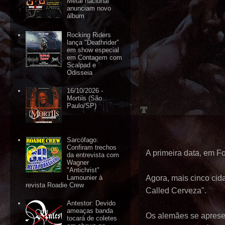
Metal nacional
anunciam novo
álbum
Rocking Riders
lança "Deathrider"
em show especial
em Contagem com
Scalpad e
Odisseia
16/10/2026 -
Mortiis (São
Paulo/SP)
Sarcófago:
Confiram trechos
A primeira data, em Fo
da entrevista com
Wagner
"Antichrist"
Agora, mais cinco cid
Lamounier à
revista Roadie Crew
Called Cerveza".
Antestor: Devido
ameaças banda
Os alemães se apresen
tocará de coletes