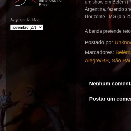
em shows no
um show em Belém (PA)
Brasil
Argentina, fazendo sh
Horizonte - MG (dia 2
Arquivo do blog
A banda pretende reto
Postado por
Unkno
Marcadores:
Belém
Alegre/RS
,
São Pau
Nenhum comentá
Postar um comen