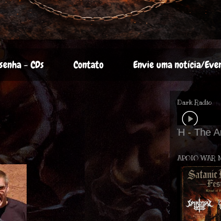
senha - CDs
Contato
Envie uma notícia/Eve
Dark Radio
APOIO WAR 