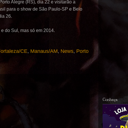
rto Alegre (RS), dia 22 e visitarão a
asil para o show de São Paulo-SP e Belo
ia 26.
 e do Sul, mas só em 2014.
ortaleza/CE
,
Manaus/AM
,
News
,
Porto
Conheça