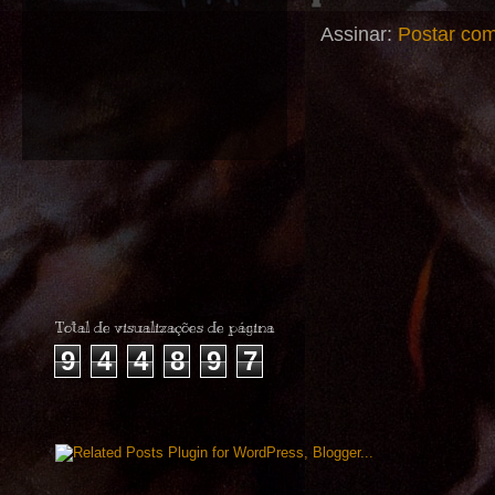
Assinar:
Postar com
Total de visualizações de página
9
4
4
8
9
7