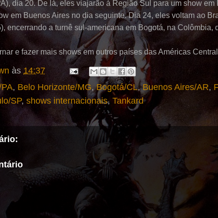
, dia 20. De lá, eles viajarão à Região Sul para um show em Po
ow em Buenos Aires no dia seguinte. Dia 24, eles voltam ao Br
5), encerrando a turnê sul-americana em Bogotá, na Colômbia, d
rnar e fazer mais shows em outros países das Américas Central
wn
às
14:37
/PA
,
Belo Horizonte/MG
,
Bogotá/CL
,
Buenos Aires/AR
,
F
lo/SP
,
shows internacionais
,
Tankard
rio:
tário