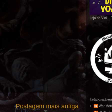
Loja do Vinil -
Colaboradore
Postagem mais antiga
War Meta