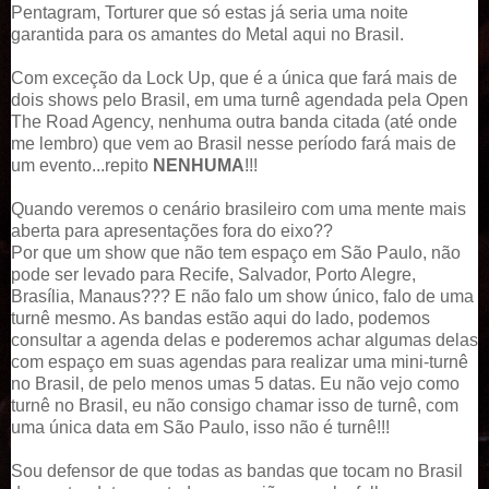
Pentagram, Torturer que só estas já seria uma noite
garantida para os amantes do Metal aqui no Brasil.
Com exceção da Lock Up, que é a única que fará mais de
dois shows pelo Brasil, em uma turnê agendada pela Open
The Road Agency, nenhuma outra banda citada (até onde
me lembro) que vem ao Brasil nesse período fará mais de
um evento...repito
NENHUMA
!!!
Quando veremos o cenário brasileiro com uma mente mais
aberta para apresentações fora do eixo??
Por que um show que não tem espaço em São Paulo, não
pode ser levado para Recife, Salvador, Porto Alegre,
Brasília, Manaus??? E não falo um show único, falo de uma
turnê mesmo. As bandas estão aqui do lado, podemos
consultar a agenda delas e poderemos achar algumas delas
com espaço em suas agendas para realizar uma mini-turnê
no Brasil, de pelo menos umas 5 datas. Eu não vejo como
turnê no Brasil, eu não consigo chamar isso de turnê, com
uma única data em São Paulo, isso não é turnê!!!
Sou defensor de que todas as bandas que tocam no Brasil