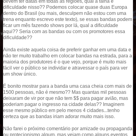
devem ter datas em todas as regiões, qual a falha e
dificuldade nisso?? Podemos colocar quase duas Europa
dentro do Brasil (ou mais, desculpem não estou com uma
trena enquanto escrevo este texto), se essas bandas podem
ficar um mês fazendo shows por lá, qual a dificuldade
aqui?? Seria com as bandas ou com os promotores essa
dificuldade??
Ainda existe aquela coisa de preferir ganhar em uma data e
não ter muito trabalho em colocar bandas na estrada, para a
maioria dos produtores é o que vejo, porque é muito mais
fácil ver o público se individar e atravessar o país para ver
um show único.
É bonito mostrar para a banda uma casa cheia com mais de
1500 pessoas, não é mesmo?? Mas quantas mil pessoas
deixaram de vir por que não tem $$ para pagar avião, mas
poderiam pagar o ingresso na cidade delas?? Imaginem
esse mesmo público em pelo menos 4 cidades...tenho
certeza que as bandas iriam adorar muito mais isso.
Não farei o próximo comentário por amizade ou propaganda
ou protecionismo algum, mas vejam como alguns eventos