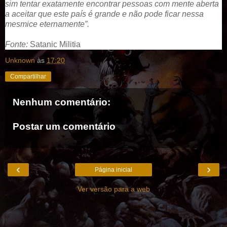
sim tentar exatamente encontrar pessoas com mente aberta
a aceitar que este país é grande e não pode ficar nessa
mesmice eternamente”.
Fonte:
Satanic Militia
Unknown
às
17:20
Compartilhar
Nenhum comentário:
Postar um comentário
‹
›
Página inicial
Ver versão para a web