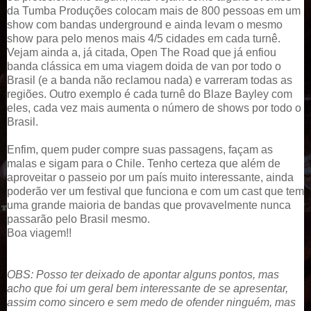
da Tumba Produções colocam mais de 800 pessoas em um
show com bandas underground e ainda levam o mesmo
show para pelo menos mais 4/5 cidades em cada turnê.
Vejam ainda a, já citada, Open The Road que já enfiou
banda clássica em uma viagem doida de van por todo o
Brasil (e a banda não reclamou nada) e varreram todas as
regiões. Outro exemplo é cada turnê do Blaze Bayley com
eles, cada vez mais aumenta o número de shows por todo o
Brasil.
Enfim, quem puder compre suas passagens, façam as
malas e sigam para o Chile. Tenho certeza que além de
aproveitar o passeio por um país muito interessante, ainda
poderão ver um festival que funciona e com um cast que tem
uma grande maioria de bandas que provavelmente nunca
passarão pelo Brasil mesmo.
Boa viagem!!
OBS: Posso ter deixado de apontar alguns pontos, mas
acho que foi um geral bem interessante de se apresentar,
assim como sincero e sem medo de ofender ninguém, mas