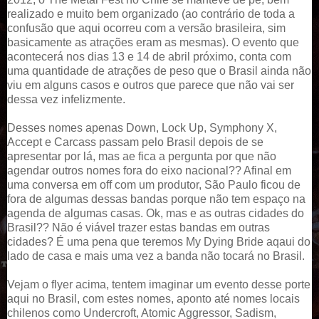
realizado e muito bem organizado (ao contrário de toda a
confusão que aqui ocorreu com a versão brasileira, sim
basicamente as atrações eram as mesmas). O evento que
acontecerá nos dias 13 e 14 de abril próximo, conta com
uma quantidade de atrações de peso que o Brasil ainda não
viu em alguns casos e outros que parece que não vai ser
dessa vez infelizmente.
Desses nomes apenas Down, Lock Up, Symphony X,
Accept e Carcass passam pelo Brasil depois de se
apresentar por lá, mas ae fica a pergunta por que não
agendar outros nomes fora do eixo nacional?? Afinal em
uma conversa em off com um produtor, São Paulo ficou de
fora de algumas dessas bandas porque não tem espaço na
agenda de algumas casas. Ok, mas e as outras cidades do
Brasil?? Não é viável trazer estas bandas em outras
cidades? É uma pena que teremos My Dying Bride aqaui do
lado de casa e mais uma vez a banda não tocará no Brasil.
Vejam o flyer acima, tentem imaginar um evento desse porte
aqui no Brasil, com estes nomes, aponto até nomes locais
chilenos como Undercroft, Atomic Aggressor, Sadism,