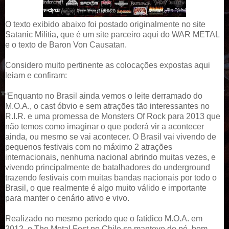
O texto exibido abaixo foi postado originalmente no site
Satanic Militia
, que é um site parceiro aqui do WAR METAL
e o texto de Baron Von Causatan.
Considero muito pertinente as colocações expostas aqui
leiam e confiram:
“Enquanto no Brasil ainda vemos o leite derramado do
M.O.A., o cast óbvio e sem atrações tão interessantes no
R.I.R. e uma promessa de Monsters Of Rock para 2013 que
não temos como imaginar o que poderá vir a acontecer
ainda, ou mesmo se vai acontecer. O Brasil vai vivendo de
pequenos festivais com no máximo 2 atrações
internacionais, nenhuma nacional abrindo muitas vezes, e
vivendo principalmente de batalhadores do underground
trazendo festivais com muitas bandas nacionais por todo o
Brasil, o que realmente é algo muito válido e importante
para manter o cenário ativo e vivo.
Realizado no mesmo período que o fatídico M.O.A. em
2012, o The Metal Fest no Chile se manteve de pé, bem