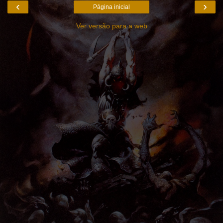
‹
›
Página inicial
Ver versão para a web