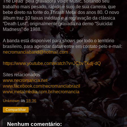
The Dead” pela gravadora Voice Music, soltando seu
trabalho mais pesado, rápido e sujo de sua carreira, que
bebe direto na fonte do Thrash Metal dos anos 80. O novo
álbum traz 10 faixas inéditas e a regravação da clássica
“Death Lust”, originalmente gravada na demo “Suicidal
Madness” de 1988.
A banda está disponível para shows por todo o território
brasileiro, para agendar datas entre em contato pelo e-mail:
necromanciaband@hotmail.com
https://www.youtube.com/watch?v=JCbvTKdj-dQ
Sites relacionados:
www.necromancia.net
www.facebook.com/necromanciabrazil
www.metalmedia.com.br/necromancia
Unknown
às
18:36
Compartilhar
Nenhum comentário: