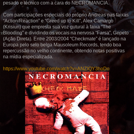
pesado e técnico com a cara do NECROMANCIA.
Com participações especiais do próprio Andreas nas faixas
“Action/Reaction” e “Greed up to Kill”, Alex Camargo
(Krisiun) que empresta sua voz gutural à faixa “The
Blooding” e dividindo os vocais na nervosa “Farsa”, Gepeto
(Ação Direta). Entre 2003/2004 “Checkmate” é lançado na
Europa pelo selo belga Mausoleum Records, tendo boa
repercussão no velho continente, obtendo notas positivas
na mídia especializada.
https://www.youtube.com/watch?v=ANZIQY3hoDo