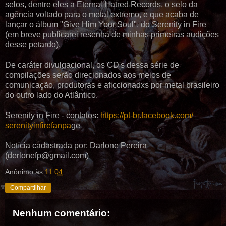
selos, dentre eles a Eternal Hatred Records, o selo da
agência voltado para o metal extremo, e que acaba de
lançar o álbum "Give Him Your Soul", do Serenity in Fire
(em breve publicarei resenha de minhas primeiras audições
desse petardo).
De caráter divulgacional, os CD's dessa série de
compilações serão direcionados aos meios de
comunicação, produtoras e aficcionadxs por metal brasileiro
do outro lado do Atlântico.
Serenity in Fire - contatos:
https://pt-br.
facebook.com/
serenityinfirefanpa
ge
Notícia cadastrada por: Darlone Pereira
(derlonefp@gmail.com)
Anônimo
às
11:04
Compartilhar
Nenhum comentário: