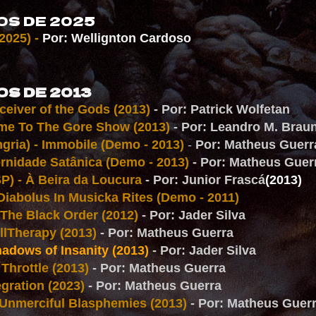
S DE 2025
2025) -
Por: Wellignton Cardoso
S DE 2013
eiver of the Gods (2013)
- Por: Patrick Wolfetan
me To The Gore Show (2013)
- Por: Leandro M. Brau
gria) - Immobile (Demo - 2013)
-
Por: Matheus Guerr
ernidade Satânica (Demo - 2013)
- Por: Matheus Guer
P) - À Beira da Loucura
- Por: Junior Frascá
(2013)
Diabolus In Musicka Rites (Demo - 2011)
The Black Order (2012)
- Por: Jader Silva
llTherapy (2013)
- Por: Matheus Guerra
hadows of Insanity (2013)
- Por: Jader Silva
 Throttle (2013)
- Por: Matheus Guerra
gration (2023)
- Por: Matheus Guerra
 Unmerciful Blasphemies (2013)
- Por: Matheus Guer