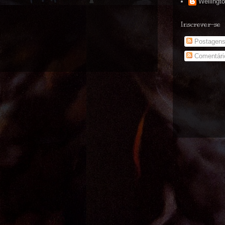
Wellingt
Inscrever-se
Postagen
Comentári