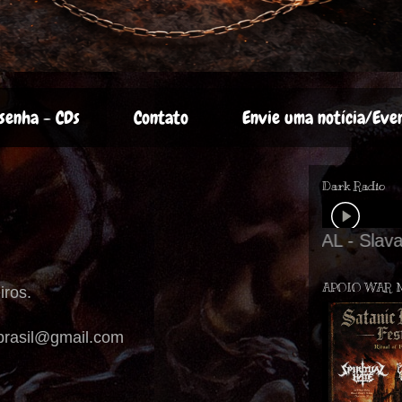
senha - CDs
Contato
Envie uma notícia/Eve
Dark Radio
APOIO WAR 
iros.
lbrasil@gmail.com