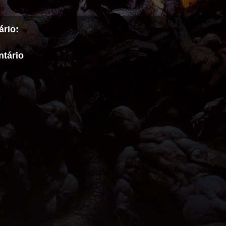
rio:
tário