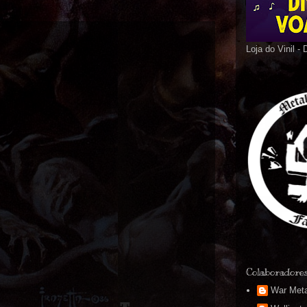
Loja do Vinil -
Colaboradore
War Meta