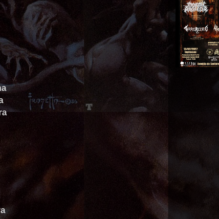
na
a
ra
ra