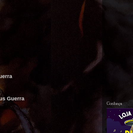
uerra
eus Guerra
Conheça