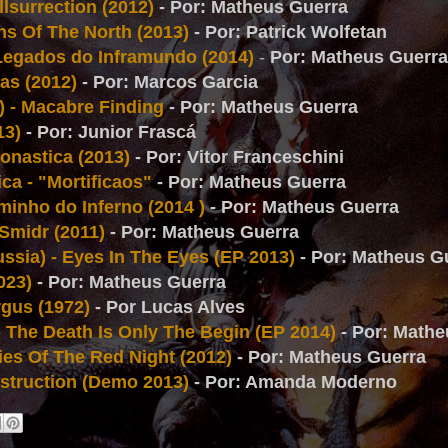
llsurrection (2012)
- Por: Matheus Guerra
s Of The North (2013)
- Por: Patrick Wolfetan
 Legados do Inframundo (2014)
-
Por: Matheus Guerra
as (2012)
- Por: Marcos Garcia
) - Macabre Finding
- Por: Matheus Guerra
13)
- Por: Junior Frascá
Monastica (2013)
- Por: Vitor Franceschini
ca - "Mortificaos"
- Por: Matheus Guerra
minho do Inferno (2014 )
- Por: Matheus Guerra
 Smidr (2011)
- Por: Matheus Guerra
ssia) - Eyes In The Eyes (EP 2013)
- Por: Matheus G
023)
- Por: Matheus Guerra
gus (1972)
- Por Lucas Alves
- The Death Is Only The Begin (EP 2014)
- Por: Math
ies Of The Red Night (2012)
- Por: Matheus Guerra
estruction (Demo 2013)
- Por: Amanda Moderno