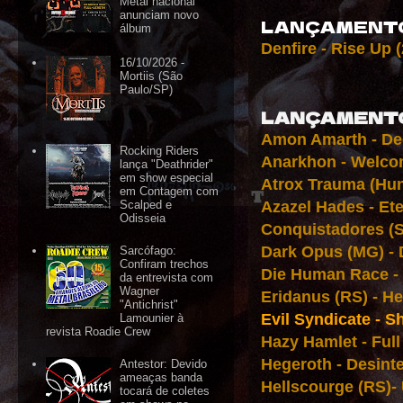
Metal nacional
anunciam novo
LANÇAMENTO
álbum
Denfire - Rise Up (
16/10/2026 -
Mortiis (São
Paulo/SP)
LANÇAMENTO
Amon Amarth - Dec
Rocking Riders
Anarkhon - Welco
lança "Deathrider"
em show especial
Atrox Trauma (Hun
em Contagem com
Azazel Hades - Et
Scalped e
Odisseia
Conquistadores (S
Dark Opus (MG) - 
Sarcófago:
Confiram trechos
Die Human Race - 
da entrevista com
Wagner
Eridanus (RS) - He
"Antichrist"
Evil Syndicate - S
Lamounier à
revista Roadie Crew
Hazy Hamlet - Full
Hegeroth - Desinte
Antestor: Devido
ameaças banda
Hellscourge (RS)-
tocará de coletes