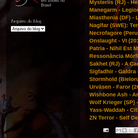
em shows no
Mysteriis (RJ) - He
Brasil
Manegarm - Legion
Miasthenia (DF) -
Arquivo do blog
Naglfar (SWE): Ter
Necrofagore (Peru
Onslaught - VI (20
Patria - Nihil Est 
Ressonância Mórfi
Sakhet (RJ) - A Ca
Sigfadhir - Galdra
Stormhold (Bieloru
Urväsen - Faror (2
Wishbone Ash - Ar
Wolf Krieger (SP) 
Yass-Waddah - Cit
ZN Terror - Self D