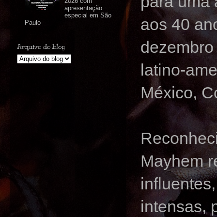
para uma 
2026 com
apresentação
especial em São
aos 40 ano
Paulo
dezembro 
Arquivo do blog
latino-am
México, Co
Reconheci
Mayhem rev
influente
intensas, 