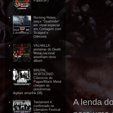
Paulo/SP)
Rocking Riders
lança "Deathrider"
em show especial
em Contagem com
Scalped e
Odisseia
VALHALLA:
pioneiras do Death
Metal nacional
anunciam novo
álbum
BRUTAL
MORTICÍNIO:
Clássicos do
Pagan/Black Metal
chegam às
plataformas
digitais amanhã (08)
A lenda d
Testament é
confirmado no
Liberation Festival