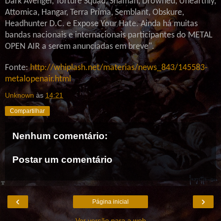
Dark Avenger, Torture Squad, Shaman, Drowned, Unearthly,
Attomica, Hangar, Terra Prima, Semblant, Obskure,
Headhunter D.C. e Expose Your Hate. Ainda há muitas
bandas nacionais e internacionais participantes do METAL
OPEN AIR a serem anunciadas em breve".
Fonte:
http://whiplash.net/materias/news_843/145583-
metalopenair.html
Unknown
às
14:21
Compartilhar
Nenhum comentário:
Postar um comentário
‹
›
Página inicial
Ver versão para a web