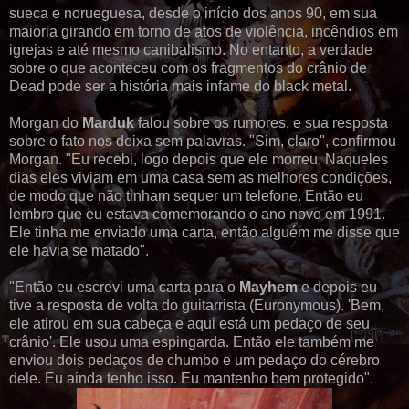
sueca e norueguesa, desde o início dos anos 90, em sua
maioria girando em torno de atos de violência, incêndios em
igrejas e até mesmo canibalismo. No entanto, a verdade
sobre o que aconteceu com os fragmentos do crânio de
Dead pode ser a história mais infame do black metal.
Morgan do
Marduk
falou sobre os rumores, e sua resposta
sobre o fato nos deixa sem palavras. "Sim, claro", confirmou
Morgan. "Eu recebi, logo depois que ele morreu. Naqueles
dias eles viviam em uma casa sem as melhores condições,
de modo que não tinham sequer um telefone. Então eu
lembro que eu estava comemorando o ano novo em 1991.
Ele tinha me enviado uma carta, então alguém me disse que
ele havia se matado".
"Então eu escrevi uma carta para o
Mayhem
e depois eu
tive a resposta de volta do guitarrista (Euronymous). 'Bem,
ele atirou em sua cabeça e aqui está um pedaço de seu
crânio'. Ele usou uma espingarda. Então ele também me
enviou dois pedaços de chumbo e um pedaço do cérebro
dele. Eu ainda tenho isso. Eu mantenho bem protegido".