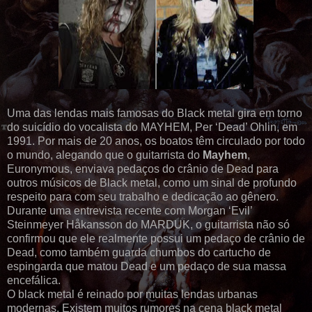
Uma das lendas mais famosas do Black metal gira em torno
do suicídio do vocalista do MAYHEM, Per ‘Dead’ Ohlin, em
1991. Por mais de 20 anos, os boatos têm circulado por todo
o mundo, alegando que o guitarrista do
Mayhem
,
Euronymous, enviava pedaços do crânio de Dead para
outros músicos de Black metal, como um sinal de profundo
respeito para com seu trabalho e dedicação ao gênero.
Durante uma entrevista recente com Morgan ‘Evil’
Steinmeyer Håkansson do MARDUK, o guitarrista não só
confirmou que ele realmente possui um pedaço de crânio de
Dead, como também guarda chumbos do cartucho de
espingarda que matou Dead e um pedaço de sua massa
encefálica.
O black metal é reinado por muitas lendas urbanas
modernas. Existem muitos rumores na cena black metal