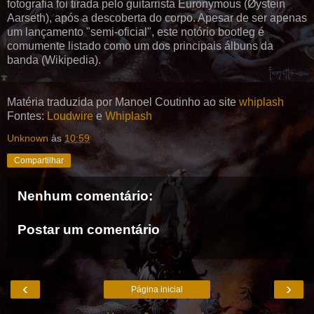
fotografia foi tirada pelo guitarrista Euronymous (Øystein
Aarseth), após a descoberta do corpo. Apesar de ser apenas
um lançamento "semi-oficial", este notório bootleg é
comumente listado como um dos principais álbuns da
banda (Wikipedia).
Matéria traduzida por Manoel Coutinho ao site
whiplash
Fontes:
Loudwire
e
Whiplash
Unknown
às
10:59
Compartilhar
Nenhum comentário:
Postar um comentário
‹
›
Página inicial