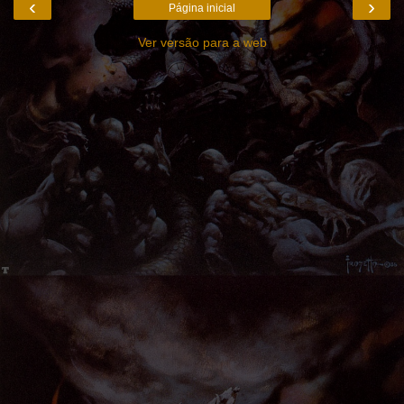
‹
›
Página inicial
Ver versão para a web