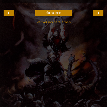
‹
›
Página inicial
Ver versão para a web