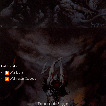
Colaboradores
War Metal
Wellington Cardoso
Tecnologia do
Blogger
.