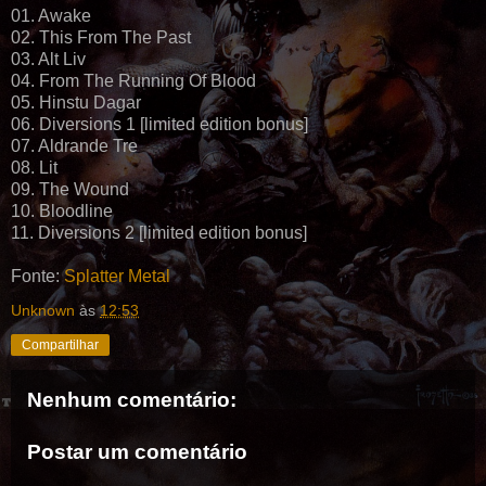
01. Awake
02. This From The Past
03. Alt Liv
04. From The Running Of Blood
05. Hinstu Dagar
06. Diversions 1 [limited edition bonus]
07. Aldrande Tre
08. Lit
09. The Wound
10. Bloodline
11. Diversions 2 [limited edition bonus]
Fonte:
Splatter Metal
Unknown
às
12:53
Compartilhar
Nenhum comentário:
Postar um comentário