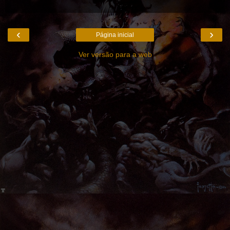
‹
›
Página inicial
Ver versão para a web