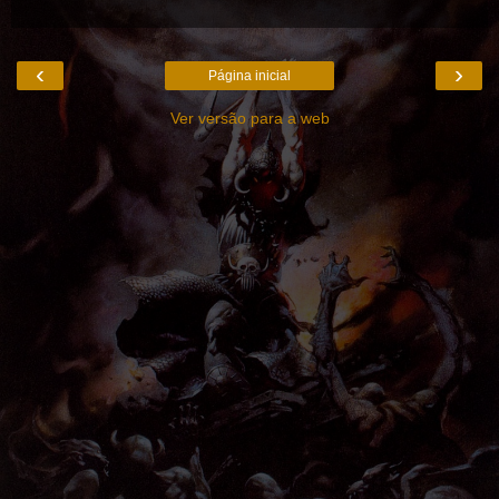
‹
›
Página inicial
Ver versão para a web