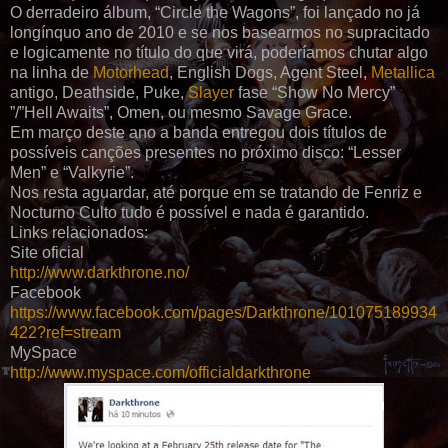
O derradeiro álbum, “Circle the Wagons”, foi lançado no já
longínquo ano de 2010 e se nos basearmos no supracitado
e logicamente no título do que virá, poderíamos chutar algo
na linha de
Motorhead
, English Dogs, Agent Steel,
Metallica
antigo, Deathside, Puke,
Slayer
fase “Show No Mercy”
”/”Hell Awaits”, Omen, ou mesmo Savage Grace.
Em março deste ano a banda entregou dois títulos de
possíveis canções presentes no próximo disco: “Lesser
Men” e “Valkyrie”.
Nos resta aguardar, até porque em se tratando de Fenriz e
Nocturno Culto tudo é possível e nada é garantido.
Links relacionados:
Site oficial
http://www.darkthrone.no/
Facebook
https://www.facebook.com/pages/Darkthrone/101075189934
422?ref=stream
MySpace
http://www.myspace.com/officialdarkthrone