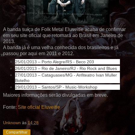
A banda suíça de Folk Metal Eluveitie acaba de confirmar
em seu site oficial que retornará ao Brasil em Janeiro de
2013.
A banda já é uma velha conhecida dos brasileiros e já
passou por aqui em 2011 e 2012.
25/01/2013 – Porto Alegre/RS - Beco 203
26/01/2013 – Rio de Janeiro/RJ - Rio Rock and Blues
27/01/2013 – Cataguases/MG - Anfiteatro Ivan Muller
Botelho
29/01/2013 – Santos/SP - Music-Workshop
Maiores informações serão divulgadas em breve.
Fonte:
Site oficial Eluveitie
Unknown
às
14:28
Compartilhar