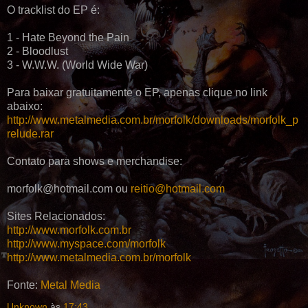
O tracklist do EP é:
1 - Hate Beyond the Pain
2 - Bloodlust
3 - W.W.W. (World Wide War)
Para baixar gratuitamente o EP, apenas clique no link
abaixo:
http://www.metalmedia.com.br/morfolk/downloads/morfolk_p
relude.rar
Contato para shows e merchandise:
morfolk@hotmail.com ou
reitio@hotmail.com
Sites Relacionados:
http://www.morfolk.com.br
http://www.myspace.com/morfolk
http://www.metalmedia.com.br/morfolk
Fonte:
Metal Media
Unknown
às
17:43