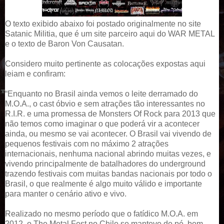
O texto exibido abaixo foi postado originalmente no site
Satanic Militia
, que é um site parceiro aqui do WAR METAL
e o texto de Baron Von Causatan.
Considero muito pertinente as colocações expostas aqui
leiam e confiram:
“Enquanto no Brasil ainda vemos o leite derramado do
M.O.A., o cast óbvio e sem atrações tão interessantes no
R.I.R. e uma promessa de Monsters Of Rock para 2013 que
não temos como imaginar o que poderá vir a acontecer
ainda, ou mesmo se vai acontecer. O Brasil vai vivendo de
pequenos festivais com no máximo 2 atrações
internacionais, nenhuma nacional abrindo muitas vezes, e
vivendo principalmente de batalhadores do underground
trazendo festivais com muitas bandas nacionais por todo o
Brasil, o que realmente é algo muito válido e importante
para manter o cenário ativo e vivo.
Realizado no mesmo período que o fatídico M.O.A. em
2012, o The Metal Fest no Chile se manteve de pé, bem