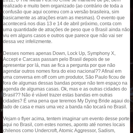
realizado e muito bem organizado (ao contrário de toda a
confusão que aqui ocorreu com a versão brasileira, sim
basicamente as atrações eram as mesmas). O evento que
acontecerá nos dias 13 e 14 de abril próximo, conta com
uma quantidade de atrações de peso que o Brasil ainda não
viu em alguns casos e outros que parece que não vai ser
dessa vez infelizmente.
Desses nomes apenas Down, Lock Up, Symphony X,
Accept e Carcass passam pelo Brasil depois de se
apresentar por lá, mas ae fica a pergunta por que não
agendar outros nomes fora do eixo nacional?? Afinal em
uma conversa em off com um produtor, São Paulo ficou de
fora de algumas dessas bandas porque não tem espaço na
agenda de algumas casas. Ok, mas e as outras cidades do
Brasil?? Não é viável trazer estas bandas em outras
cidades? É uma pena que teremos My Dying Bride aqaui do
lado de casa e mais uma vez a banda não tocará no Brasil.
Vejam o flyer acima, tentem imaginar um evento desse porte
aqui no Brasil, com estes nomes, aponto até nomes locais
chilenos como Undercroft, Atomic Aggressor, Sadism,