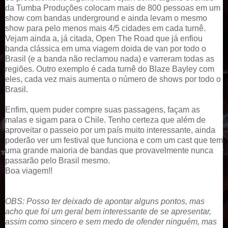
da Tumba Produções colocam mais de 800 pessoas em um
show com bandas underground e ainda levam o mesmo
show para pelo menos mais 4/5 cidades em cada turnê.
Vejam ainda a, já citada, Open The Road que já enfiou
banda clássica em uma viagem doida de van por todo o
Brasil (e a banda não reclamou nada) e varreram todas as
regiões. Outro exemplo é cada turnê do Blaze Bayley com
eles, cada vez mais aumenta o número de shows por todo o
Brasil.
Enfim, quem puder compre suas passagens, façam as
malas e sigam para o Chile. Tenho certeza que além de
aproveitar o passeio por um país muito interessante, ainda
poderão ver um festival que funciona e com um cast que tem
uma grande maioria de bandas que provavelmente nunca
passarão pelo Brasil mesmo.
Boa viagem!!
OBS: Posso ter deixado de apontar alguns pontos, mas
acho que foi um geral bem interessante de se apresentar,
assim como sincero e sem medo de ofender ninguém, mas