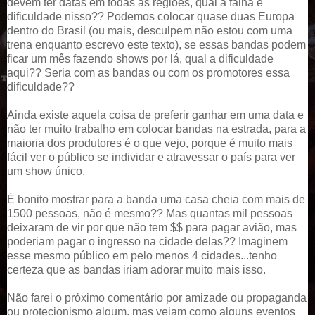
devem ter datas em todas as regiões, qual a falha e
dificuldade nisso?? Podemos colocar quase duas Europa
dentro do Brasil (ou mais, desculpem não estou com uma
trena enquanto escrevo este texto), se essas bandas podem
ficar um mês fazendo shows por lá, qual a dificuldade
aqui?? Seria com as bandas ou com os promotores essa
dificuldade??
Ainda existe aquela coisa de preferir ganhar em uma data e
não ter muito trabalho em colocar bandas na estrada, para a
maioria dos produtores é o que vejo, porque é muito mais
fácil ver o público se individar e atravessar o país para ver
um show único.
É bonito mostrar para a banda uma casa cheia com mais de
1500 pessoas, não é mesmo?? Mas quantas mil pessoas
deixaram de vir por que não tem $$ para pagar avião, mas
poderiam pagar o ingresso na cidade delas?? Imaginem
esse mesmo público em pelo menos 4 cidades...tenho
certeza que as bandas iriam adorar muito mais isso.
Não farei o próximo comentário por amizade ou propaganda
ou protecionismo algum, mas vejam como alguns eventos