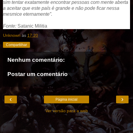
sim tentar exatamente encontrar pessoas com mente aberta
a aceitar que este país é grande e não pode ficar nessa
mesmice eternamente”.
Fonte:
Satanic Militia
Unknown
às
17:20
Compartilhar
Nenhum comentário:
Postar um comentário
‹
›
Página inicial
Ver versão para a web