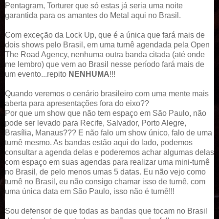
Pentagram, Torturer que só estas já seria uma noite
garantida para os amantes do Metal aqui no Brasil.
Com exceção da Lock Up, que é a única que fará mais de
dois shows pelo Brasil, em uma turnê agendada pela Open
The Road Agency, nenhuma outra banda citada (até onde
me lembro) que vem ao Brasil nesse período fará mais de
um evento...repito
NENHUMA
!!!
Quando veremos o cenário brasileiro com uma mente mais
aberta para apresentações fora do eixo??
Por que um show que não tem espaço em São Paulo, não
pode ser levado para Recife, Salvador, Porto Alegre,
Brasília, Manaus??? E não falo um show único, falo de uma
turnê mesmo. As bandas estão aqui do lado, podemos
consultar a agenda delas e poderemos achar algumas delas
com espaço em suas agendas para realizar uma mini-turnê
no Brasil, de pelo menos umas 5 datas. Eu não vejo como
turnê no Brasil, eu não consigo chamar isso de turnê, com
uma única data em São Paulo, isso não é turnê!!!
Sou defensor de que todas as bandas que tocam no Brasil