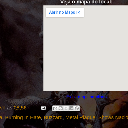
Veja o mapa do local:
Exibir mapa ampliado
wn
às
08:56
a
,
Burning In Hate
,
Buzzard
,
Metal Plague
,
Shows Nacio