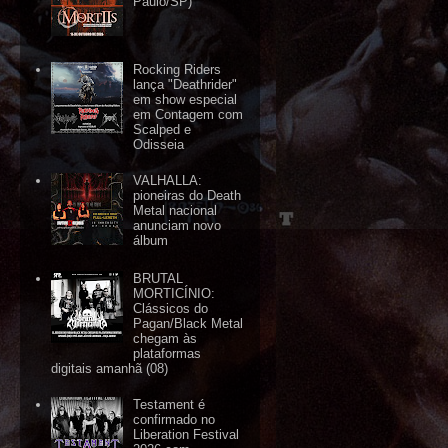
Paulo/SP)
Rocking Riders
lança "Deathrider"
em show especial
em Contagem com
Scalped e
Odisseia
VALHALLA:
pioneiras do Death
Metal nacional
anunciam novo
álbum
BRUTAL
MORTICÍNIO:
Clássicos do
Pagan/Black Metal
chegam às
plataformas
digitais amanhã (08)
Testament é
confirmado no
Liberation Festival