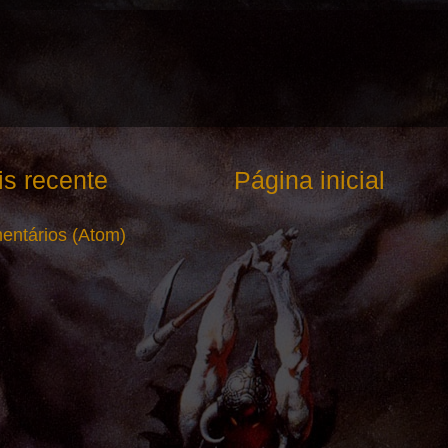
s recente
Página inicial
entários (Atom)