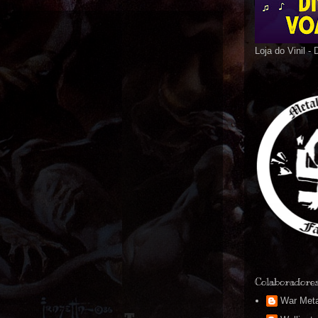
Loja do Vinil -
Colaboradore
War Meta