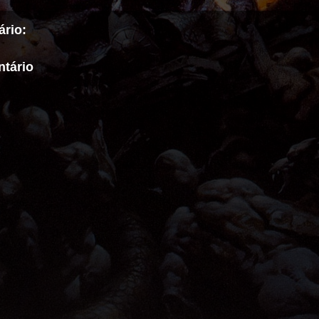
rio:
tário