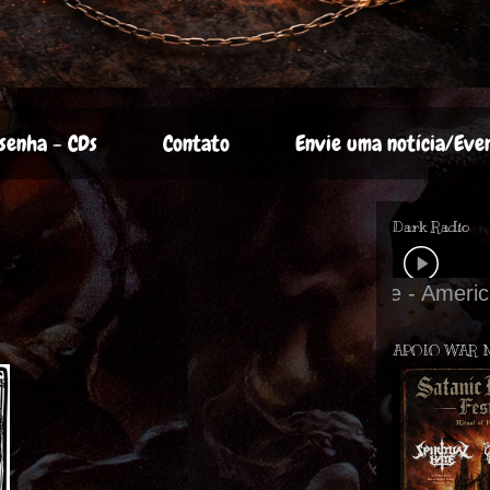
senha - CDs
Contato
Envie uma notícia/Eve
Dark Radio
APOIO WAR 