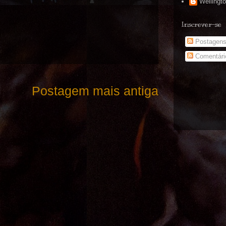
Wellingt
Inscrever-se
Postagen
Comentári
Postagem mais antiga