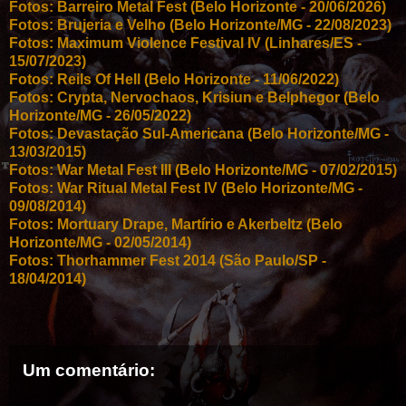
Fotos: Barreiro Metal Fest (Belo Horizonte - 20/06/2026)
Fotos: Brujeria e Velho (Belo Horizonte/MG - 22/08/2023)
Fotos: Maximum Violence Festival IV (Linhares/ES -
15/07/2023)
Fotos: Reils Of Hell (Belo Horizonte - 11/06/2022)
Fotos: Crypta, Nervochaos, Krisiun e Belphegor (Belo
Horizonte/MG - 26/05/2022)
Fotos: Devastação Sul-Americana (Belo Horizonte/MG -
13/03/2015)
Fotos: War Metal Fest III (Belo Horizonte/MG - 07/02/2015)
Fotos: War Ritual Metal Fest IV (Belo Horizonte/MG -
09/08/2014)
Fotos: Mortuary Drape, Martírio e Akerbeltz (Belo
Horizonte/MG - 02/05/2014)
Fotos: Thorhammer Fest 2014 (São Paulo/SP -
18/04/2014)
Um comentário: