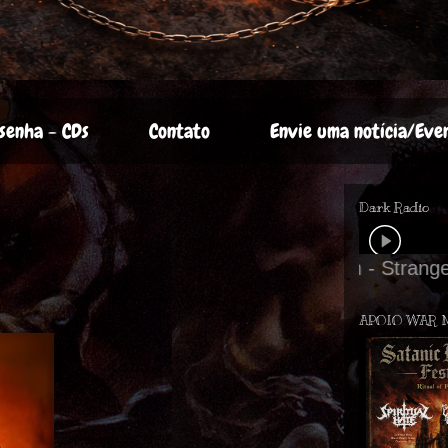
senha - CDs
Contato
Envie uma notícia/Eve
Dark Radio
APOIO WAR 