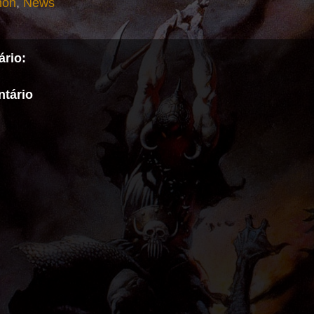
hon
,
News
rio:
tário