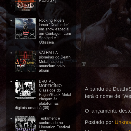
Paulo/SP)
Rocking Riders
lança "Deathrider"
em show especial
em Contagem com
Scalped e
Odisseia
VALHALLA:
pioneiras do Death
Metal nacional
anunciam novo
álbum
BRUTAL
MORTICÍNIO:
A banda de Death/S
Clássicos do
Pagan/Black Metal
terá o nome de "We
chegam às
plataformas
digitais amanhã (08)
O lançamento deste
Testament é
Postado por
Unkno
confirmado no
Liberation Festival