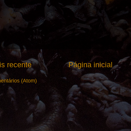
s recente
Página inicial
entários (Atom)