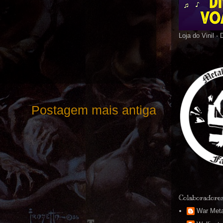
Loja do Vinil -
Postagem mais antiga
Colaboradore
War Meta