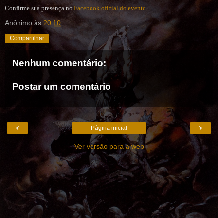
Confirme sua presença no
Facebook oficial do evento.
Anônimo
às
20:10
Compartilhar
Nenhum comentário:
Postar um comentário
‹
›
Página inicial
Ver versão para a web