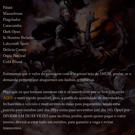
Pátria
Mausoleum
Flagelador
Catacumba
Dark Opus
In Nomine Belialis,
Labyrinth Spell
Delicta Carnis
Orgia Nuclear
Cold Blood
Estimamos que o valor da passagem com o ingresso seja de 160,00, porém, se a
demanda permitir que aluguemos um ônibus, o valor cai.
Peço que os que tenham interesse em ir se manifestem por in box (clicando
AQUI
)
o mais rápido possível, pois, a partir da quantidade de interessados,
fecharemos o veículo e marcaremos as datas para pagamento, sendo uma
parcela para outubro (até dia 20) e outra para novembro (até dia 10). Optei por
DIVIDIR EM DUAS VEZES para facilitar, porém, quem quiser pagar o valor
inteiro, deverá acertar tudo em outubro, para garantir a vaga e evitar
transtornos.