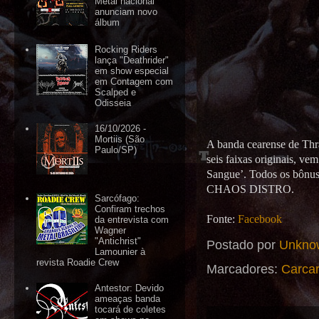
Metal nacional
anunciam novo
álbum
Rocking Riders
lança "Deathrider"
em show especial
em Contagem com
Scalped e
Odisseia
16/10/2026 -
Mortiis (São
A banda cearense de Thr
Paulo/SP)
seis faixas originais, v
Sangue’. Todos os bônus
CHAOS DISTRO.
Sarcófago:
Confiram trechos
Fonte:
Facebook
da entrevista com
Wagner
"Antichrist"
Postado por
Unkno
Lamounier à
revista Roadie Crew
Marcadores:
Carca
Antestor: Devido
ameaças banda
tocará de coletes