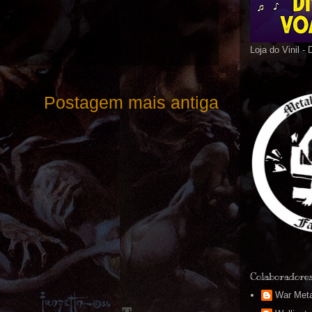
Loja do Vinil -
Postagem mais antiga
Colaboradore
War Meta