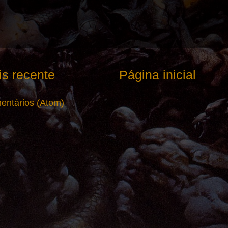
s recente
Página inicial
entários (Atom)