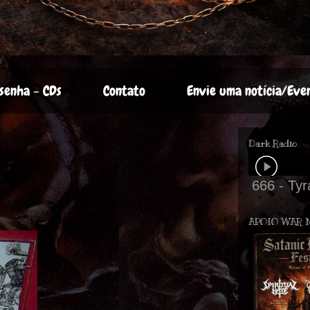
senha - CDs
Contato
Envie uma notícia/Eve
Dark Radio
APOIO WAR 