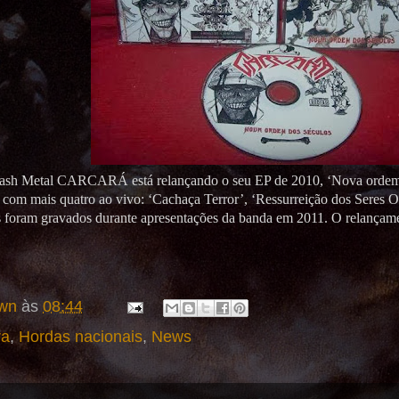
ash Metal CARCARÁ está relançando o seu EP de 2010, ‘Nova ordem d
em com mais quatro ao vivo: ‘Cachaça Terror’, ‘Ressurreição dos Seres
 foram gravados durante apresentações da banda em 2011. O relança
wn
às
08:44
ra
,
Hordas nacionais
,
News