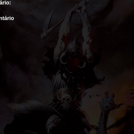
rio:
tário