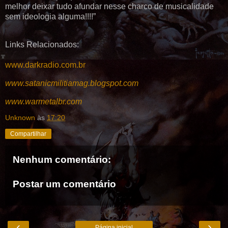
melhor deixar tudo afundar nesse charco de musicalidade
sem ideologia alguma!!!!”
Links Relacionados:
www.darkradio.com.br
www.satanicmilitia
mag.blogspot.com
www.warmetalbr.com
Unknown
às
17:20
Compartilhar
Nenhum comentário:
Postar um comentário
‹
›
Página inicial