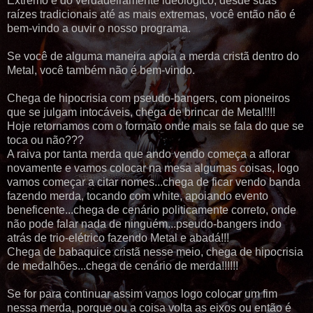
Extremo e do verdadeiramente ideológico, desde suas
raízes tradicionais até as mais extremas, você então não é
bem-vindo a ouvir o nosso programa.
Se você de alguma maneira apoia a merda cristã dentro do
Metal, você também não é bem-vindo.
Chega de hipocrisia com pseudo-bangers, com pioneiros
que se julgam intocáveis, chega de brincar de Metal!!!!
Hoje retornamos com o formato onde mais se fala do que se
toca ou não???
A raiva por tanta merda que ando vendo começa a aflorar
novamente e vamos colocar na mesa algumas coisas, logo
vamos começar a citar nomes...chega de ficar vendo banda
fazendo merda, tocando com white, apoiando evento
beneficente...chega de cenário politicamente correto, onde
não pode falar nada de ninguém...pseudo-bangers indo
atrás de trio-elétrico fazendo Metal e abadá!!!
Chega de babaquice cristã nesse meio, chega de hipocrisia
de medalhões...chega de cenário de merda!!!!!!
Se for para continuar assim vamos logo colocar um fim
nessa merda, porque ou a coisa volta as eixos ou então é