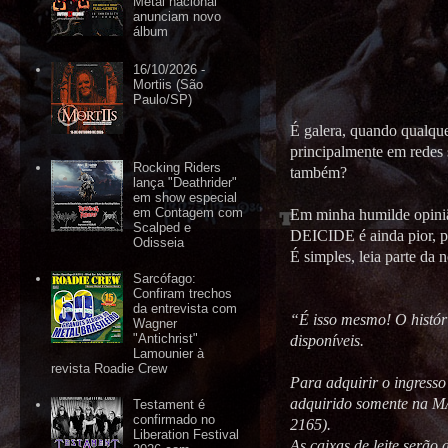
Metal nacional
anunciam novo
álbum
16/10/2026 -
Mortiis (São
Paulo/SP)
É galera, quando qualqu
principalmente em redes 
Rocking Riders
também?
lança "Deathrider"
em show especial
em Contagem com
Em minha humilde opinião
Scalped e
DEICIDE é ainda pior, po
Odisseia
É simples, leia parte da 
Sarcófago:
Confiram trechos
da entrevista com
“É isso mesmo! O histór
Wagner
"Antichrist"
disponíveis.
Lamounier à
revista Roadie Crew
Para adquirir o ingresso
adquirido somente n
Testament é
confirmado no
2165).
Liberation Festival
As caixas de leite serã