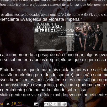
show histórico, estará ajudando centenas de crianças que futuramente
 os alimentos serão doados apara uma ONG de nome ABEFI, cujo o signi
eficiente Evangelica da Floresta Imperial”
 até compreendo a pesar de não concordar, alguns eve
ue se submeter a apoios de prefeituras que exigem essa 
 ainda temos que tomar mais cuidado antes de sair fa
ras são marketing puro desde sempre), pois não sabe
essos beneficentes, possivelmente eles nem saibam nem
a uma associação evangélica, pois, como podemos ver n
 geralmente) não há nada falando sobre isso
.
Muita gente que vive a falar mal de eventos beneficentes 
wn
às
18:21