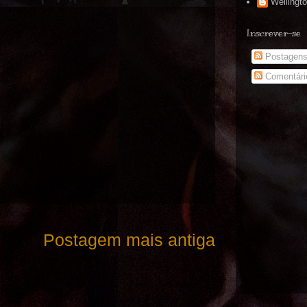
Wellingt
Inscrever-se
Postagen
Comentári
Postagem mais antiga