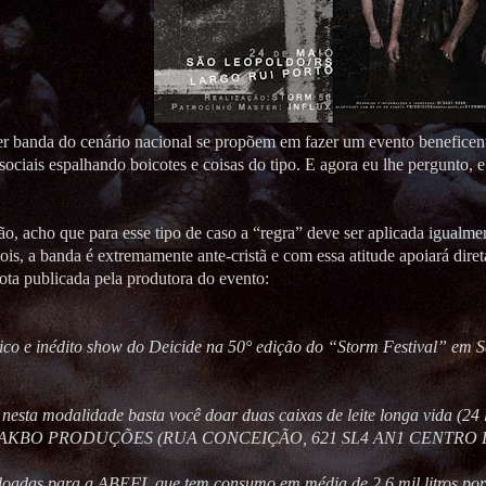
er banda do cenário nacional se propõem em fazer um evento beneficent
sociais espalhando boicotes e coisas do tipo. E agora eu lhe pergunto
, acho que para esse tipo de caso a “regra” deve ser aplicada igualmen
is, a banda é extremamente ante-cristã e com essa atitude apoiará diret
nota publicada pela produtora do evento:
ico e inédito show do Deicide na 50° edição do “Storm Festival” em S
 nesta modalidade basta você doar duas caixas de leite longa vida (24 l
a MAKBO PRODUÇÕES (RUA CONCEIÇÃO, 621 SL4 AN1 CENTRO DE
o doadas para a ABEFI, que tem consumo em média de 2,6 mil litros po