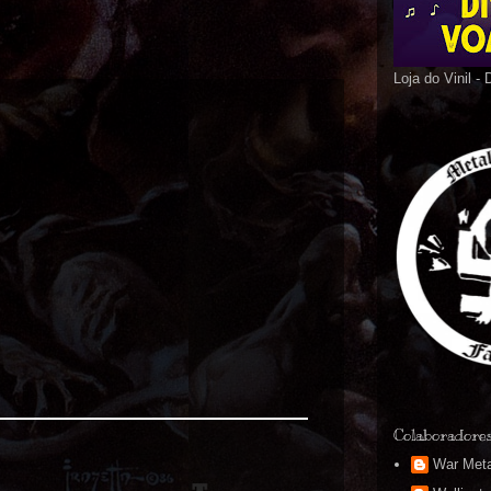
Loja do Vinil -
Colaboradore
War Meta