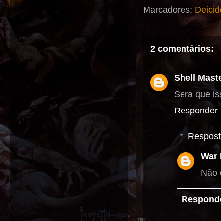
Marcadores:
Deicid
2 comentários:
Shell Mast
Sera que i
Responder
Respost
War 
Não 
Respond