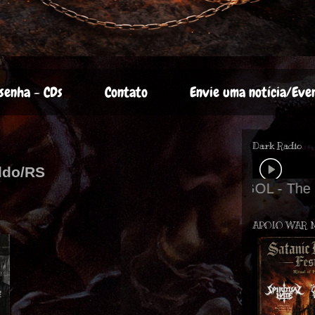
senha - CDs
Contato
Envie uma notícia/Eve
Dark Radio
ldo/RS
APOIO WAR 