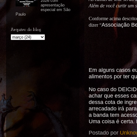
2026 com
apresentação
Além de você curtir um 
especial em São
Paulo
Conforme acima descrito
Associação Ben
dizer “
Arquivo do blog
Em alguns casos eu
alimentos por ter q
No caso do DEICIDE
achar que esses ca
dessa cota de ingr
arrecadado irá par
a banda tem acesso
Uma coisa é certa. 
Postado por
Unkno