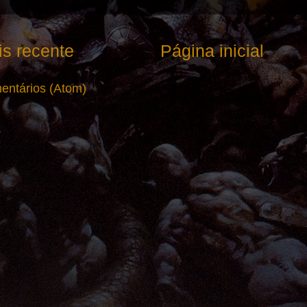
s recente
Página inicial
entários (Atom)