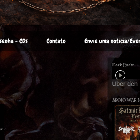
senha - CDs
Contato
Envie uma notícia/Eve
Dark Radio
APOIO WAR 