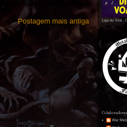
Postagem mais antiga
Loja do Vinil -
Colaboradore
War Meta