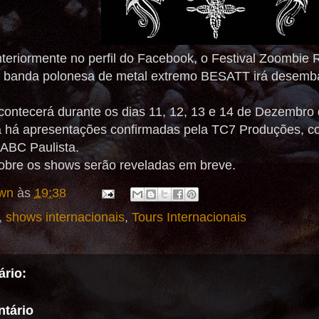
riormente no perfil do Facebook, o Festival Zoombie Ri
a banda polonesa de metal extremo BESATT irá desembar
contecerá durante os dias 11, 12, 13 e 14 de Dezembro
á há apresentações confirmadas pela TC7 Produções, con
 ABC Paulista.
obre os shows serão reveladas em breve.
wn
às
19:38
,
shows internacionais
,
Tours Internacionais
rio:
tário