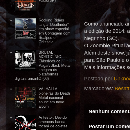
Paulo/SP)
Rocking Riders
Como anunciado ante
lança "Deathrider"
em show especial
a edição de 2014: 
em Contagem com
Negrinho (SC).
Scalped e
Odisseia
O Zoombie Ritual a
Além deste show, j
BRUTAL
MORTICÍNIO:
para São Paulo e o
Clássicos do
Pagan/Black Metal
Mais informações s
chegam às
plataformas
Postado por
Unkno
digitais amanhã (08)
Marcadores:
Besatt
VALHALLA:
pioneiras do Death
Metal nacional
anunciam novo
álbum
Nenhum comentá
Antestor: Devido
ameaças banda
Postar um comen
tocará de coletes