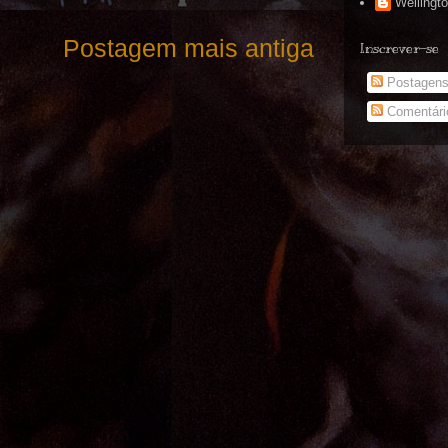
Wellingt
Postagem mais antiga
Inscrever-se
Postagen
Comentári