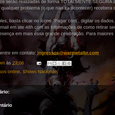
tos serão realizadas de forma TOTALMENTE SEGURA 
r qualquer problema (o que nao ira acontecer) recebera o
es, basta clicar no ícone ¨Pagar com¨, digitar os dado
mail em ate 48h com as informações de como retirar seu
resença em mais essa grande celebração. Para maiores 
entre em contato:
ingressos@warmetalbr.com
wn
às
23:06
sos online
,
Shows Nacionais
rio:
tário