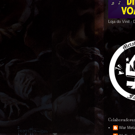
Loja do Vinil -
Colaboradore
War Meta