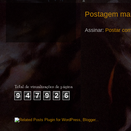
Postagem mai
Assinar:
Postar com
Total de visualizações de página
9
4
7
9
2
6