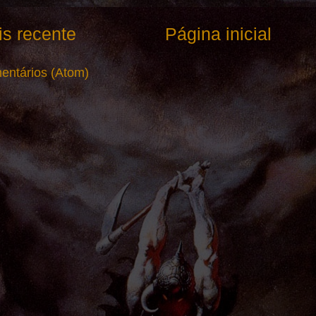
s recente
Página inicial
entários (Atom)