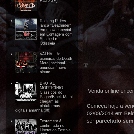
Paulo/SP)
Rocking Riders
lança "Deathrider"
em show especial
em Contagem com
Scalped e
Odisseia
VALHALLA:
pioneiras do Death
Metal nacional
anunciam novo
álbum
BRUTAL
MORTICÍNIO:
Venda online encer
Clássicos do
Pagan/Black Metal
chegam às
Começa hoje a vend
plataformas
digitais amanhã (08)
02/08/2014 em Belo
ser
parcelado sem
Testament é
confirmado no
Liberation Festival