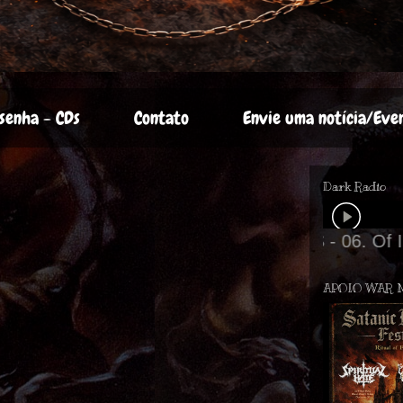
senha - CDs
Contato
Envie uma notícia/Eve
Dark Radio
APOIO WAR 