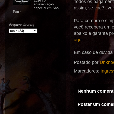
2026 com
Todos os pagamen
apresentação
assim, se você tive
especial em São
Paulo
Para compra e simpl
Arquivo do blog
você recebera um e
abaixo e garanta p
aqui
.
Em caso de duvida 
Postado por
Unkno
Marcadores:
Ingres
Nenhum comentá
Postar um comen