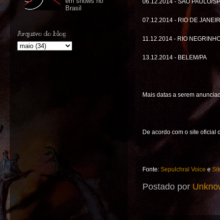
em shows no
06.12.2014 - SAO PAULO/S
Brasil
07.12.2014 - RIO DE JANEI
Arquivo do blog
11.12.2014 - RIO NEGRINH
13.12.2014 - BELEM/PA
Mais datas a serem anunciad
De acordo com o site oficial 
Fonte:
Sepulchral Voice
e
Sit
Postado por
Unkno