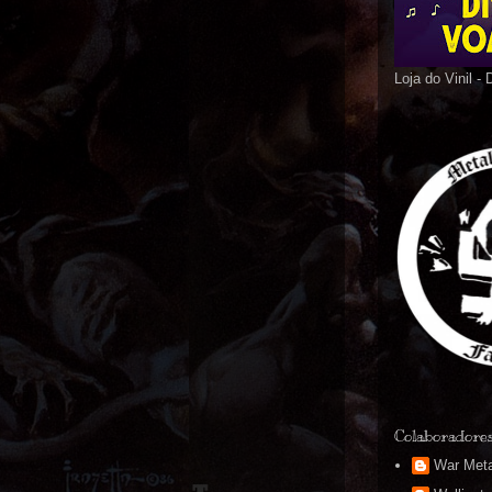
Loja do Vinil -
Colaboradore
War Meta