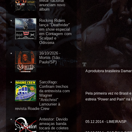
Metal nacional
anunciam novo
álbum
Rocking Riders
lança "Deathrider"
em show especial
em Contagem com
Scalpad e
Odisseia
16/10/2026 -
Mortiis (São
Paulo/SP)
A produtora brasileira Dama
Sarcófago:
Confiram trechos
da entrevista com
Pela primeira vez no Brasil
Wagner
estreia "Power and Pain" na í
"Antichrist"
Lamounier à
revista Roadie Crew
Antestor: Devido
05.12.2014 - LIMEIRA/SP
ameaças banda
tocará de coletes