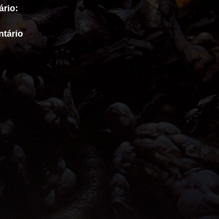
rio:
tário