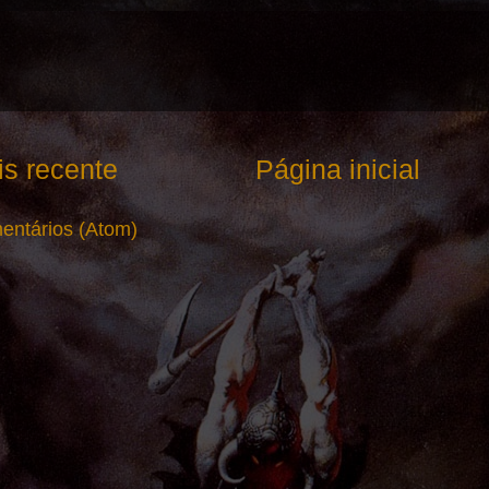
s recente
Página inicial
entários (Atom)