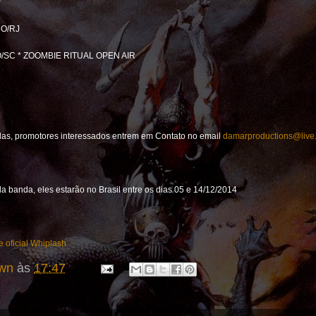
P
RO/RJ
O/SC * ZOOMBIE RITUAL OPEN AIR
as, promotores interessados entrem em Contato no email
damarproductions@live
da banda, eles estarão no Brasil entre os dias 05 e 14/12/2014
e oficial Whiplash
wn
às
17:47