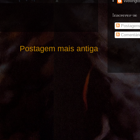
Wellingt
Inscrever-se
Postagen
Comentári
Postagem mais antiga