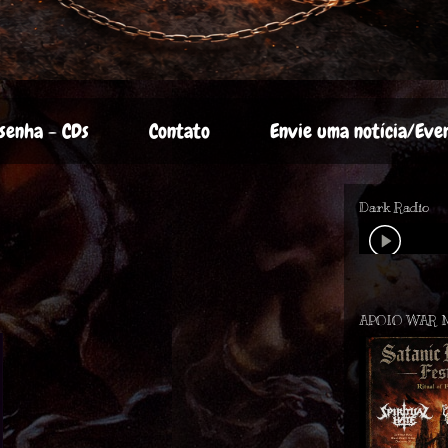
senha - CDs
Contato
Envie uma notícia/Eve
Dark Radio
APOIO WAR 