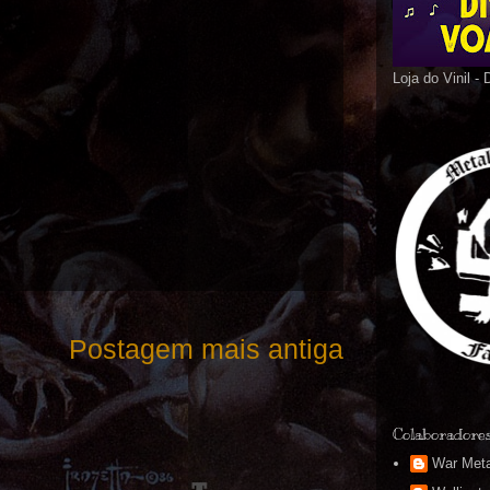
Loja do Vinil -
Postagem mais antiga
Colaboradore
War Meta