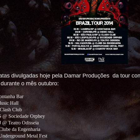
datas divulgadas hoje pela Damar Produções da tour com
 durante o mês outubro:
ontanha Bar
usic Hall
 Clash Club
RS @ Sociedade Orphey
J @ Teatro Odisseia
Clube da Engenharia
Underground Metal Fest