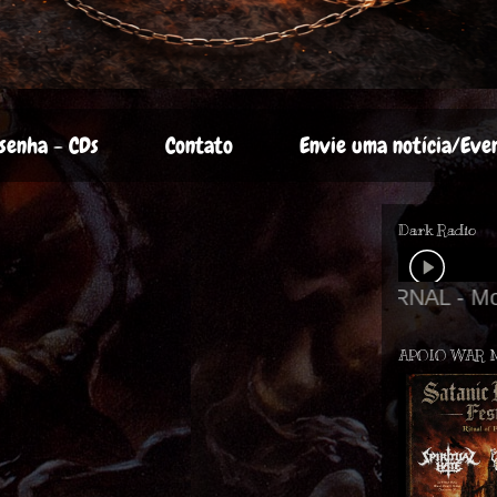
senha - CDs
Contato
Envie uma notícia/Eve
Dark Radio
APOIO WAR 