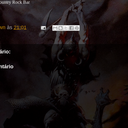
Country Rock Bar
wn
às
21:01
rio:
tário