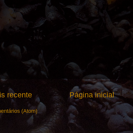
s recente
Página inicial
entários (Atom)