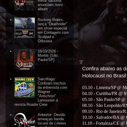
Metal nacional
anunciam novo
álbum
Rocking Riders
lança "Deathrider"
em show especial
em Contagem com
Scalpad e
Odisseia
16/10/2026 -
Mortiis (São
Paulo/SP)
Confira abaixo as 
Holocaust no Brasil
Sarcófago:
Confiram trechos
03.10 - Limeira/SP @ M
da entrevista com
Wagner
04.10 - Curitiba/PR @ M
"Antichrist"
05.10 - São Paulo/SP @
Lamounier à
revista Roadie Crew
08.10 - São Leopoldo/
09.10 - Rio de Janeiro/R
Antestor: Devido
10.10 - Salvador/BA @ 
ameaças banda
11.10 - Fortaleza/CE @ 
tocará de coletes