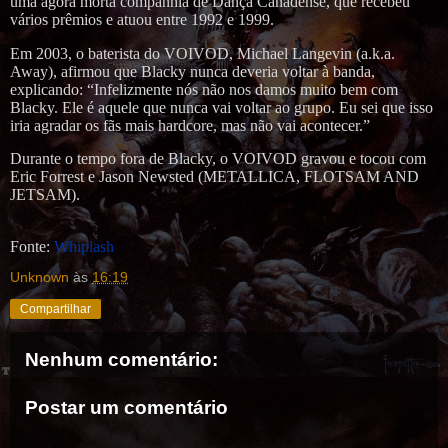
uma agora morta companhia de Dança Canadense, que recebeu
vários prêmios e atuou entre 1992 e 1999.
Em 2003, o baterista do VOIVOD, Michael Langevin (a.k.a.
Away), afirmou que Blacky nunca deveria voltar à banda,
explicando: “Infelizmente nós não nos damos muito bem com
Blacky. Ele é aquele que nunca vai voltar ao grupo. Eu sei que isso
iria agradar os fãs mais hardcore, mas não vai acontecer.”
Durante o tempo fora de Blacky, o VOIVOD gravou e tocou com
Eric Forrest e Jason Newsted (METALLICA, FLOTSAM AND
JETSAM).
Fonte:
Whiplash
Unknown
às
16:19
Compartilhar
Nenhum comentário:
Postar um comentário