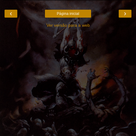
‹
›
Página inicial
Ver versão para a web