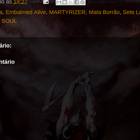
mo
às
18:27
a
,
Embalmed Alive
,
MARTYRIZER
,
Mata Borrão
,
Sete 
 SOUL
rio:
tário