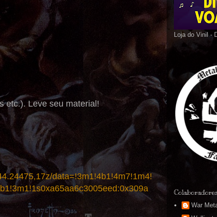
Loja do Vinil -
etc.). Leve seu material!
44.24475,17z/data=!3m1!4b1!4m7!1m4!
b1!3m1!1s0xa65aa6c3005eed:0x309a
Colaboradore
War Meta