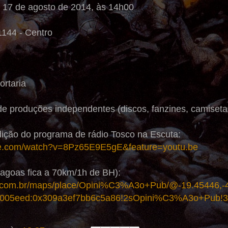
 17 de agosto de 2014, às 14h00
 1144 - Centro
ortaria
 produções independentes (discos, fanzines, camisetas 
dição do programa de rádio Tosco na Escuta:
be.com/watch?v=8Pz65E9E5gE&feature=youtu.be
Lagoas fica a 70km/1h de BH):
e.com.br/maps/place/Opini%C3%A3o+Pub/@-19.45446,-
005eed:0x309a3ef7bb6c5a86!2sOpini%C3%A3o+Pub!3