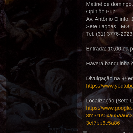
Matinê de domingo,
Opinião Pub
Av. Antônio Olinto,
Sete Lagoas - MG
Tel. (31) 3776-2923
Entrada: 10,00 na p
Haverá banquinha de
Divulgação na 9ª e
https://www.youtu
Localização (Sete 
https://www.googl
3m3!1s0xa65aa6c3
3ef7bb6c5a86