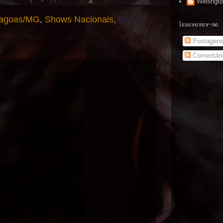
Wellingt
Lagoas/MG
,
Shows Nacionais
,
Inscrever-se
Postagen
Comentári