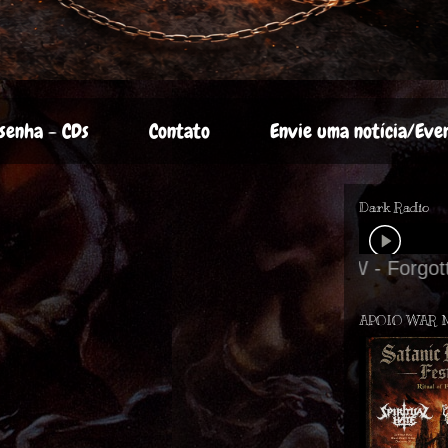
senha - CDs
Contato
Envie uma notícia/Eve
Dark Radio
APOIO WAR 