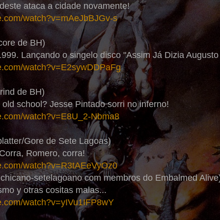
rdeste ataca a cidade novamente!
be.com/watch?v=mAeJbBJGv-s
core de BH)
999. Lançando o singelo disco "Assim Já Dizia Augusto
ube.com/watch?v=E2sywDDPaFg
rind de BH)
 old school? Jesse Pintado sorri no inferno!
ube.com/watch?v=E8U_2-Nbma8
latter/Gore de Sete Lagoas)
 Corra, Romero, corra!
be.com/watch?v=R3tAEeVyOz0
o chicano-setelagoano com membros do Embalmed Alive
mo y otras cositas malas...
be.com/watch?v=yIVu1IFP8wY