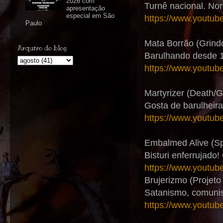
2026 com
Turnê nacional. No
apresentação
especial em São
https://www.youtu
Paulo
Mata Borrão (Grind
Arquivo do blog
Barulhando desde 1
https://www.yout
Martyrizer (Death/G
Gosta de barulheira
https://www.yout
Embalmed Alive (Sp
Bisturi enferrujado!
https://www.youtu
Brujerizmo (Projet
Satanismo, comunis
https://www.youtu