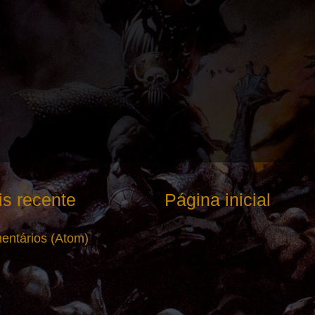
s recente
Página inicial
entários (Atom)