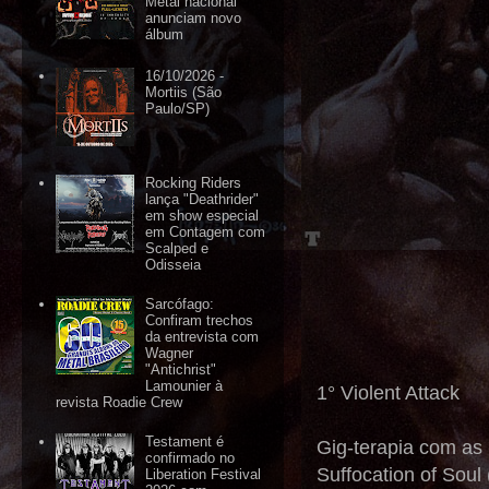
Metal nacional
anunciam novo
álbum
16/10/2026 -
Mortiis (São
Paulo/SP)
Rocking Riders
lança "Deathrider"
em show especial
em Contagem com
Scalped e
Odisseia
Sarcófago:
Confiram trechos
da entrevista com
Wagner
"Antichrist"
Lamounier à
1° Violent Attack
revista Roadie Crew
Testament é
Gig-terapia com as
confirmado no
Suffocation of Soul
Liberation Festival