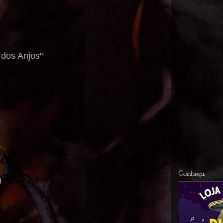
 dos Anjos"
Conheça
)