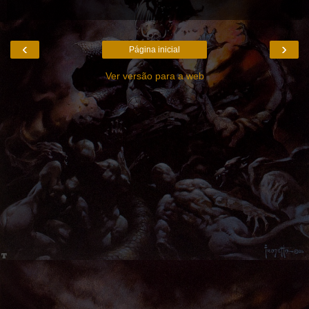
‹
›
Página inicial
Ver versão para a web