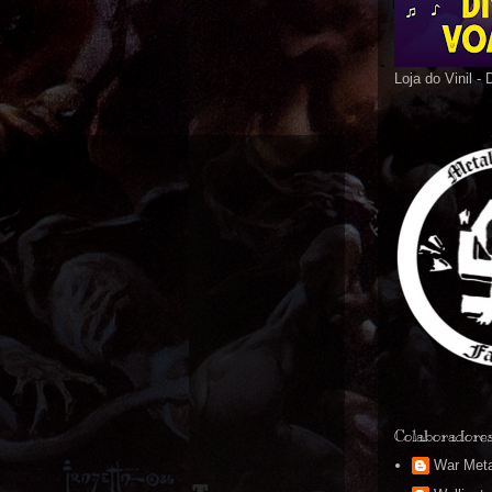
Loja do Vinil -
Colaboradore
War Meta