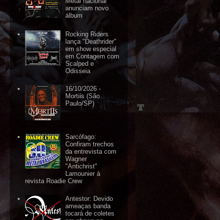
Metal nacional
anunciam novo
álbum
Rocking Riders
lança "Deathrider"
em show especial
em Contagem com
Scalped e
Odisseia
16/10/2026 -
Mortiis (São
Paulo/SP)
Sarcófago:
Confiram trechos
da entrevista com
Wagner
"Antichrist"
Lamounier à
revista Roadie Crew
Antestor: Devido
ameaças banda
tocará de coletes