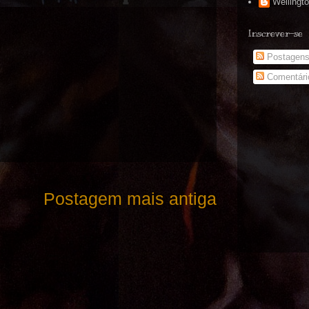
Wellingt
Inscrever-se
Postagen
Comentári
Postagem mais antiga