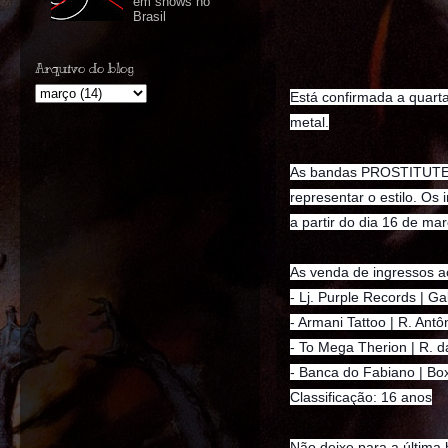
em shows no
Brasil
Arquivo do blog
Está confirmada a quart
metal.
As bandas PROSTITUTE
representar o estilo. O
a partir do dia 16 de mar
As venda de ingressos a
- Lj. Purple Records | G
- Armani Tattoo | R. Ant
- To Mega Therion | R. 
- Banca do Fabiano | Bo
Classificação: 16 anos
Não deixe para a última 