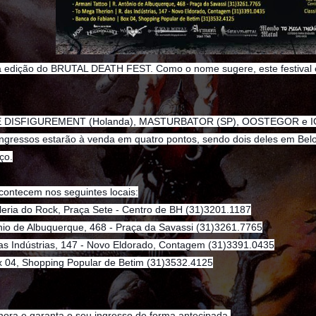
a edição do BRUTAL DEATH FEST. Como o nome sugere, este festival é
 DISFIGUREMENT (Holanda), MASTURBATOR (SP), OOSTEGOR e IG
s ingressos estarão à venda em quatro pontos, sendo dois deles em B
ço.
contecem nos seguintes locais:
aleria do Rock, Praça Sete - Centro de BH (31)3201.1187
ônio de Albuquerque, 468 - Praça da Savassi (31)3261.7765
das Indústrias, 147 - Novo Eldorado, Contagem (31)3391.0435
x 04, Shopping Popular de Betim (31)3532.4125
hora e garanta o seu ingresso de forma antecipada.