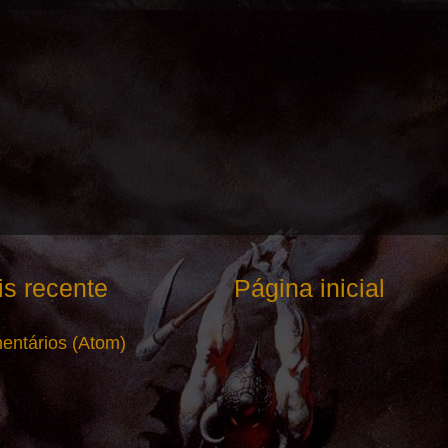
s recente
Página inicial
entários (Atom)