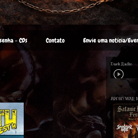
senha - CDs
Contato
Envie uma notícia/Eve
Dark Radio
APOIO WAR 