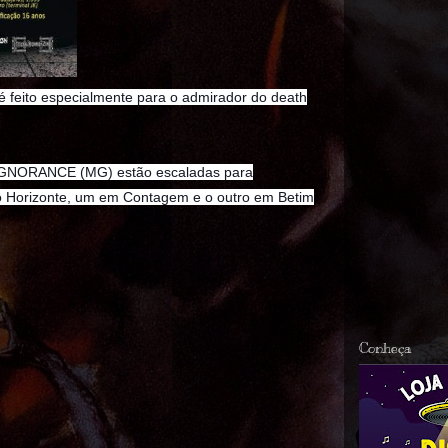
 feito especialmente para o admirador do death
NORANCE (MG) estão escaladas para
elo Horizonte, um em Contagem e o outro em Betim
Conheça