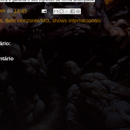
wn
às
14:45
a
,
Belo Horizonte/MG
,
shows internacionais
rio:
tário