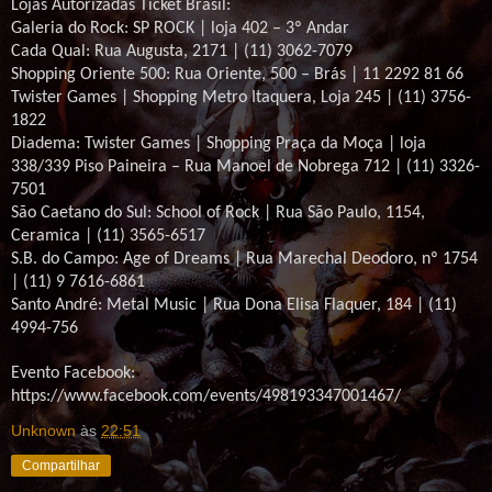
Lojas Autorizadas Ticket Brasil:
Galeria do Rock: SP ROCK | loja 402 – 3º Andar
Cada Qual: Rua Augusta, 2171 | (11) 3062-7079
Shopping Oriente 500: Rua Oriente, 500 – Brás | 11 2292 81 66
Twister Games | Shopping Metro Itaquera, Loja 245 | (11) 3756-
1822
Diadema: Twister Games | Shopping Praça da Moça | loja
338/339 Piso Paineira – Rua Manoel de Nobrega 712 | (11) 3326-
7501
São Caetano do Sul: School of Rock | Rua São Paulo, 1154,
Ceramica | (11) 3565-6517
S.B. do Campo: Age of Dreams | Rua Marechal Deodoro, nº 1754
| (11) 9 7616-6861
Santo André: Metal Music | Rua Dona Elisa Flaquer, 184 | (11)
4994-756
Evento Facebook:
https://www.facebook.com/events/498193347001467/
Unknown
às
22:51
Compartilhar