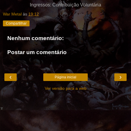
Ingressos: Contribuição Voluntária
War Metal
às
19:12
Compartilhar
Nenhum comentário:
Postar um comentário
‹
›
Página inicial
Ver versão para a web