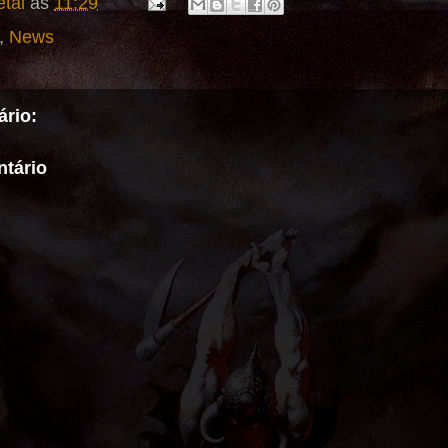
tal
às
11:29
,
News
rio:
tário