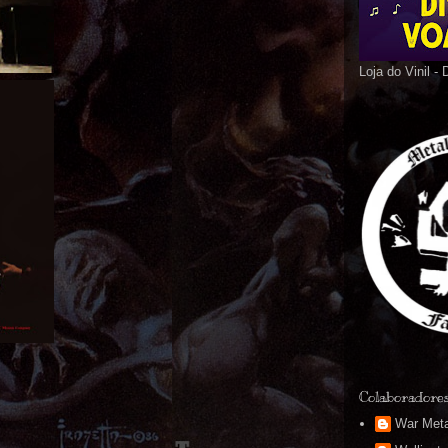
Loja do Vinil -
Colaboradore
War Meta