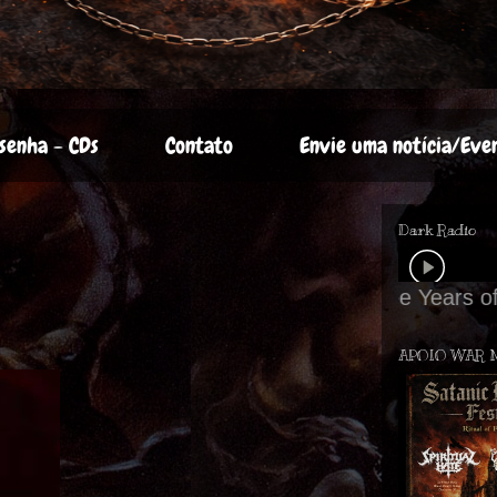
senha - CDs
Contato
Envie uma notícia/Eve
Dark Radio
APOIO WAR 