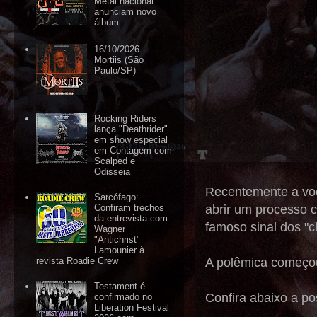
Metal nacional
anunciam novo
álbum
16/10/2026 -
Mortiis (São
Paulo/SP)
Rocking Riders
lança "Deathrider"
em show especial
em Contagem com
Scalped e
Odisseia
Recentemente a voc
Sarcófago:
abrir um processo 
Confiram trechos
da entrevista com
famoso sinal dos "ch
Wagner
"Antichrist"
Lamounier à
A polêmica começo
revista Roadie Crew
Testament é
Confira abaixo a po
confirmado no
Liberation Festival