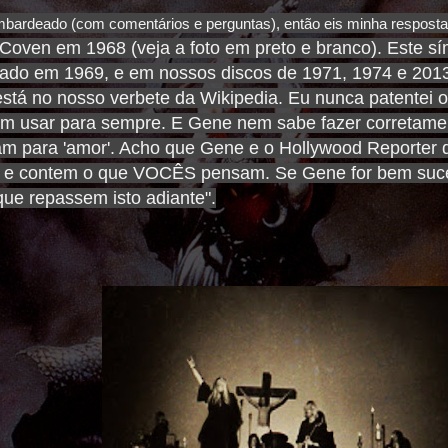
bardeado (com comentários e perguntas), então eis minha resposta 
Coven
em 1968 (veja a foto em preto e branco). Este 
çado em 1969, e em nossos discos de 1971, 1974 e 201
stá no nosso verbete da Wikipedia. Eu nunca patentei o 
m usar para sempre. E Gene nem sabe fazer corretamen
m para 'amor'. Acho que Gene e o Hollywood Reporter de
s e contem o que VOCÊS pensam. Se Gene for bem suce
 que repassem isto adiante".