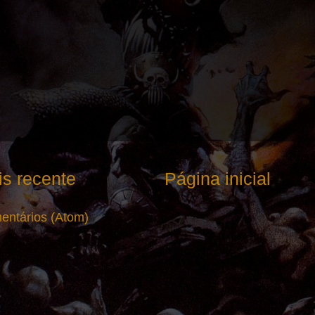
s recente
Página inicial
entários (Atom)