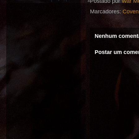
Postado por
War Me
Marcadores:
Coven
Nenhum comentá
Postar um comen