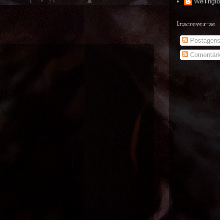
Wellingt
Inscrever-se
Postagen
Comentári