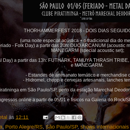
THORHAMMERFEST 2018 - DOIS DIAS SEGUIDO
(uma noite especial acústica + o tradicional dia do me
eriado - Folk Day) a partir das 20h: DUO ARCANUM (
acoustic
m
MANEGARM (
special
acoustic
set);
 Metal Day) a partir das 13h: FUTHÄRK, TAMUYA THRASH T
e MANEGARM.
- Estandes de artesanato temático e
merchandise
d
-
Hidromel
,
chopp
e cervejas artesanais, lanches te
iratininga em São Paulo/SP, perto da estação Marechal Deodoro
Ingressos online a partir de 05/01 e físicos na Galeria do Rock
tal
às
12:11
a
,
Porto Alegre/RS
,
São Paulo/SP
,
shows internacionais