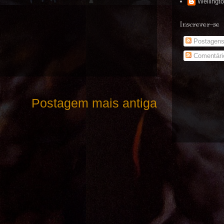
Wellingt
Inscrever-se
Postagen
Comentári
Postagem mais antiga