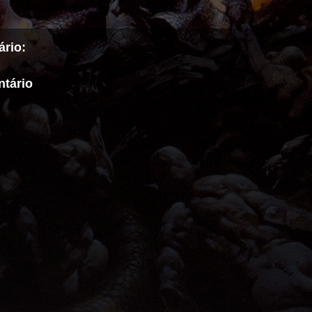
rio:
tário