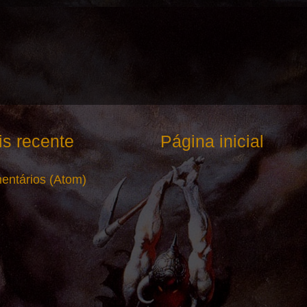
s recente
Página inicial
entários (Atom)