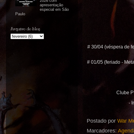
2026 com
apresentação
especial em São
Paulo
Arquivo do blog
# 30/04 (véspera de f
# 01/05 (feriado -
Clube P
- 
Postado por
War Me
Marcadores:
Agend