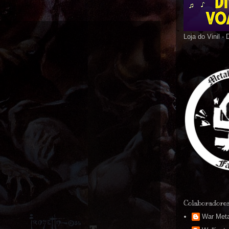
Loja do Vinil -
Colaboradore
War Meta