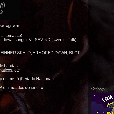
S EM SP!
tal temático)
edieval
songs
), VILSEVIND (
swedish
folk) e
RIBE, EINHER SKALD, ARMORED DAWN, BLOT
e bandas
máticos,
etc
 do metrô (Feriado Nacional).
/SP em meados de janeiro.
Conheça