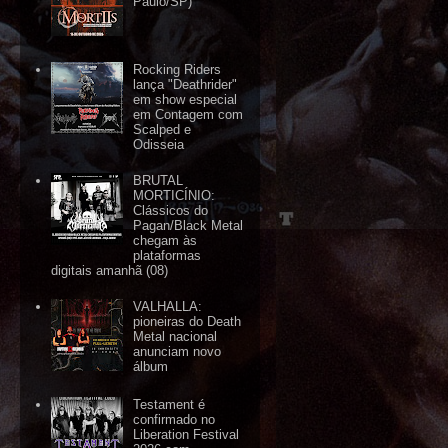
Paulo/SP)
Rocking Riders
lança "Deathrider"
em show especial
em Contagem com
Scalped e
Odisseia
BRUTAL
MORTICÍNIO:
Clássicos do
Pagan/Black Metal
chegam às
plataformas
digitais amanhã (08)
VALHALLA:
pioneiras do Death
Metal nacional
anunciam novo
álbum
Testament é
confirmado no
Liberation Festival