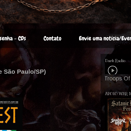
senha - CDs
Contato
Envie uma notícia/Eve
Dark Radio
 e São Paulo/SP)
APOIO WAR 