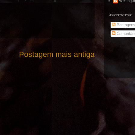
Wellingt
Inscrever-se
Postagen
Comentári
Postagem mais antiga