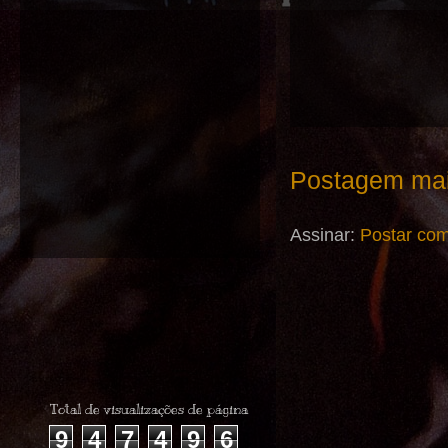
Postagem mai
Assinar:
Postar com
Total de visualizações de página
9
4
7
4
9
6