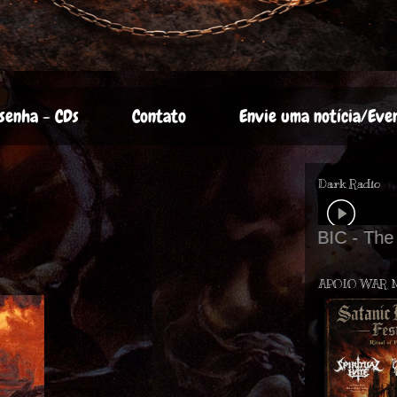
senha - CDs
Contato
Envie uma notícia/Eve
Dark Radio
APOIO WAR 