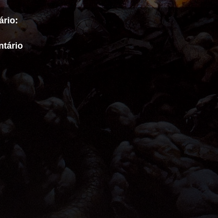
rio:
tário