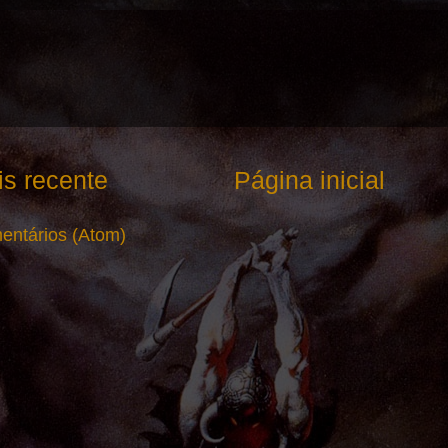
s recente
Página inicial
entários (Atom)