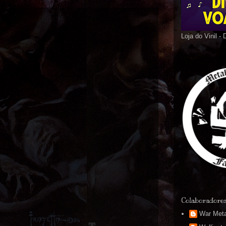
Loja do Vinil -
Colaboradore
War Meta