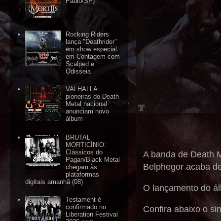
Paulo/SP)
Rocking Riders
lança "Deathrider"
em show especial
em Contagem com
Scalped e
Odisseia
VALHALLA:
pioneiras do Death
Metal nacional
anunciam novo
álbum
BRUTAL
MORTICÍNIO:
Clássicos do
A banda de Death Me
Pagan/Black Metal
Belphegor acaba de 
chegam às
plataformas
digitais amanhã (08)
O lançamento do álb
Testament é
confirmado no
Confira abaixo o si
Liberation Festival