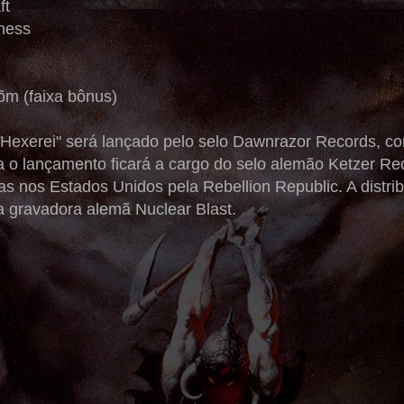
ft
rness
õm (faixa bônus)
"Hexerei" será lançado pelo selo Dawnrazor Records, com
 o lançamento ficará a cargo do selo alemão Ketzer Re
 nos Estados Unidos pela Rebellion Republic. A distribui
 da gravadora alemã Nuclear Blast.