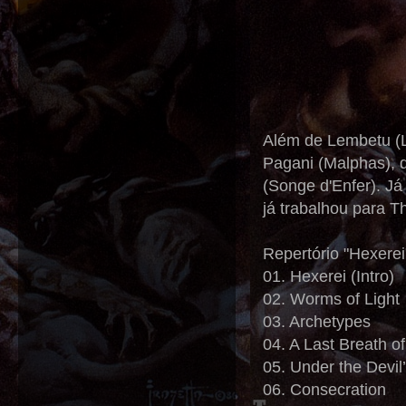
Além de Lembetu (Lo
Pagani (Malphas), 
(Songe d'Enfer). Já 
já trabalhou para T
Repertório "Hexerei
01. Hexerei (Intro)
02. Worms of Light
03. Archetypes
04. A Last Breath o
05. Under the Devil
06. Consecration