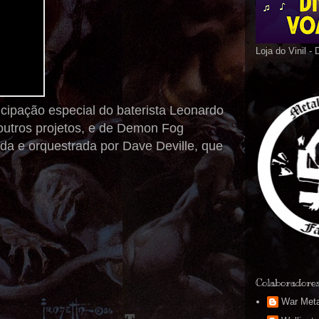
Loja do Vinil -
cipação especial do baterista Leonardo
outros projetos, e de Demon Fog
riada e orquestrada por Dave Deville, que
Colaboradore
War Meta