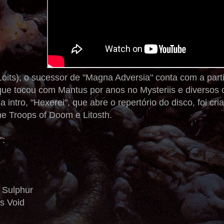
its), o sucessor de "Magna Adversia" conta com a parti
que tocou com Mantus por anos no Mysteriis e diversos 
a intro, "Hexerei", que abre o repertório do disco, foi c
he Troops of Doom e Litosth.
":
f Sulphur
’s Void