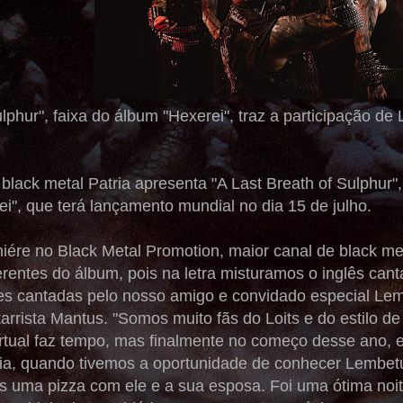
ulphur", faixa do álbum "Hexerei", traz a participação d
lack metal Patria apresenta "A Last Breath of Sulphur",
i", que terá lançamento mundial no dia 15 de julho.
miére no Black Metal Promotion, maior canal de black m
rentes do álbum, pois na letra misturamos o inglês cant
tes cantadas pelo nosso amigo e convidado especial Lem
itarrista Mantus. "Somos muito fãs do Loits e do estilo d
rtual faz tempo, mas finalmente no começo desse ano, eu
ia, quando tivemos a oportunidade de conhecer Lembet
uma pizza com ele e a sua esposa. Foi uma ótima noite 