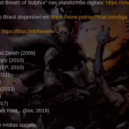
st Breath of Sulphur" nas plataformas digitais:
https://bf
 Brasil disponível em
https://www.patriaofficial.com/loja
:
https://bfan.link/hexerei
nd Death (2009)
opy (2010)
(EP, 2010)
2011)
)
 (2013)
)
017)
nt Past... (box, 2019)
e mídias sociais: