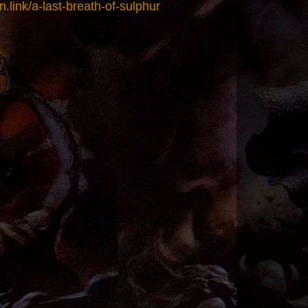
an.link/a-last-breath-of-sulphur