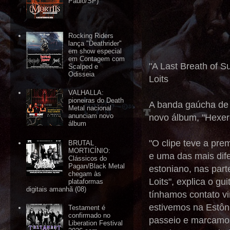
Paulo/SP)
Rocking Riders
lança "Deathrider"
em show especial
em Contagem com
"A Last Breath of S
Scalped e
Odisseia
Loits
VALHALLA:
pioneiras do Death
A banda gaúcha de b
Metal nacional
anunciam novo
novo álbum, "Hexere
álbum
"O clipe teve a pre
BRUTAL
MORTICÍNIO:
e uma das mais dife
Clássicos do
Pagan/Black Metal
estoniano, nas par
chegam às
Loits", explica o gu
plataformas
digitais amanhã (08)
tínhamos contato vi
estivemos na Estôn
Testament é
confirmado no
passeio e marcamos 
Liberation Festival