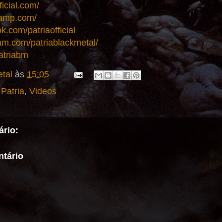
ficial.com/
camp.com/
k.com/patriaofficial
am.com/patriablackmetal/
patriabm
tal
às
15:05
,
Patria
,
Videos
rio:
tário