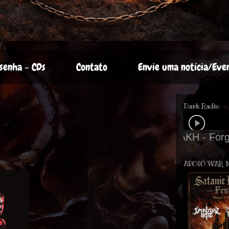
senha - CDs
Contato
Envie uma notícia/Eve
Dark Radio
APOIO WAR 