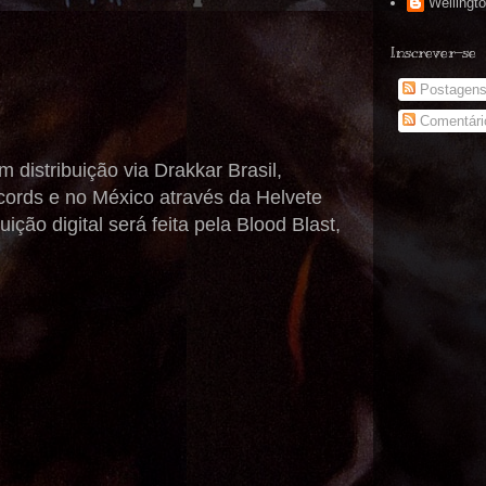
Wellingt
Inscrever-se
Postagen
Comentári
 distribuição via Drakkar Brasil,
cords e no México através da Helvete
ção digital será feita pela Blood Blast,