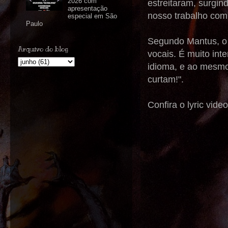
2026 com
estreitaram, surgin
apresentação
nosso trabalho com 
especial em São
Paulo
Segundo Mantus, o 
Arquivo do blog
vocais. É muito int
idioma, e ao mesmo
curtam!".
Confira o lyric vide