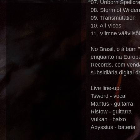
07. Unborn Spellcra
08. Storm of Wilde
09. Transmutation
10. All Vices
11. Viimne väävlisõ
No Brasil, o álbum 
enquanto na Europa
Records, com vendas
subsidiária digital
Live line-up:
Tsword - vocal
Mantus - guitarra
Ristow - guitarra
Vulkan - baixo
Abyssius - bateria