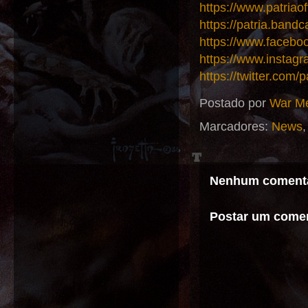
https://www.patriaof
https://patria.band
https://www.faceboo
https://www.instagr
https://twitter.com/
Postado por
War Me
Marcadores:
News
Nenhum comentá
Postar um comen