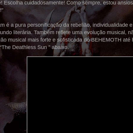
le! Escolha cuidadosamente! Como sempre, estou ansios
!"
 é a pura personificação da rebelião, individualidade 
undo literária. Também reflete uma evolução musical, 
o musical mais forte e sofisticada do BEHEMOTH até 
“The Deathless Sun ” abaixo.