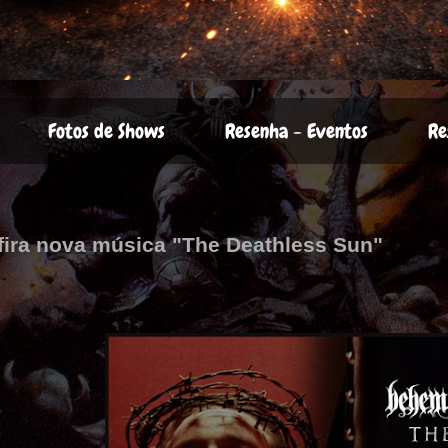
Fotos de Shows
Resenha - Eventos
Re
ira nova música "The Deathless Sun"