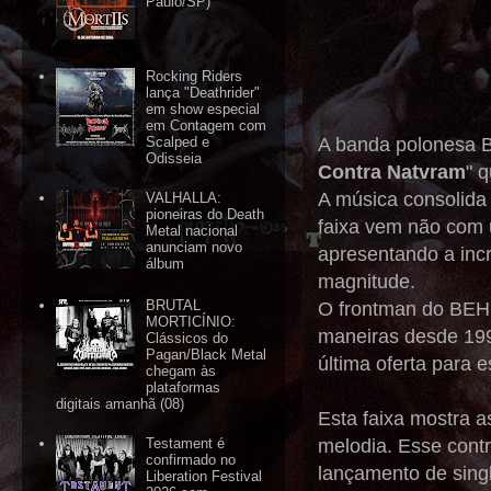
Paulo/SP)
Rocking Riders
lança "Deathrider"
em show especial
em Contagem com
A banda polonesa B
Scalped e
Odisseia
Contra Natvram
" 
A música consolid
VALHALLA:
pioneiras do Death
faixa vem não com 
Metal nacional
anunciam novo
apresentando a inc
álbum
magnitude.
BRUTAL
O frontman do BEH
MORTICÍNIO:
maneiras desde 199
Clássicos do
Pagan/Black Metal
última oferta para 
chegam às
plataformas
digitais amanhã (08)
Esta faixa mostra
melodia. Esse contr
Testament é
confirmado no
lançamento de singl
Liberation Festival