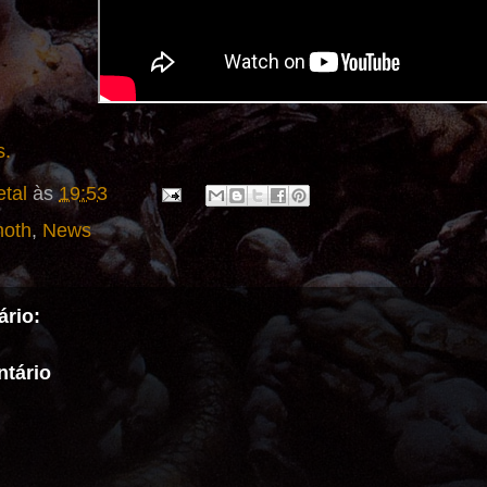
s.
tal
às
19:53
oth
,
News
rio:
tário