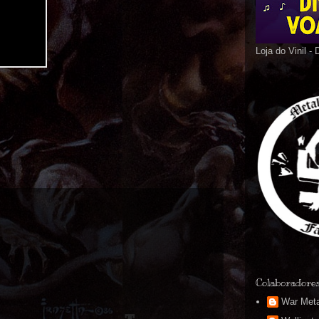
Loja do Vinil -
Colaboradore
War Meta