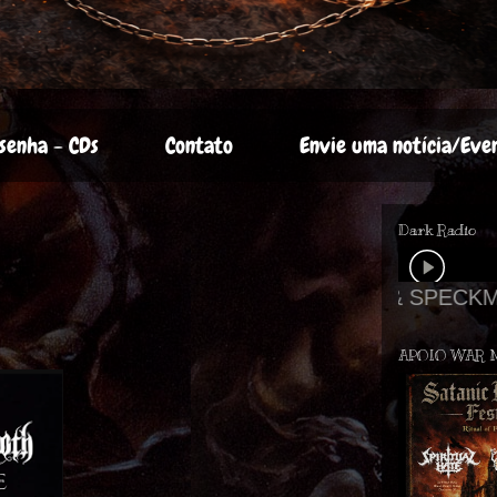
senha - CDs
Contato
Envie uma notícia/Eve
Dark Radio
APOIO WAR 