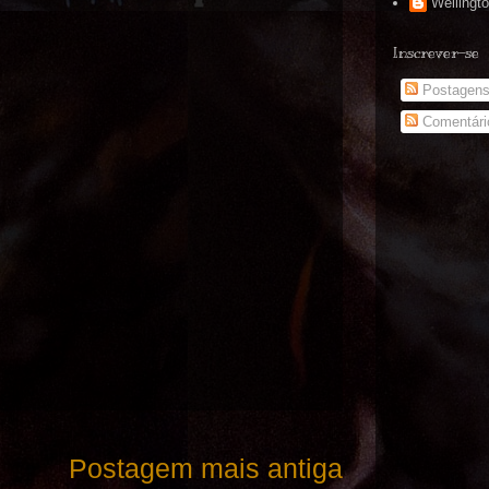
Wellingt
Inscrever-se
Postagen
Comentári
Postagem mais antiga