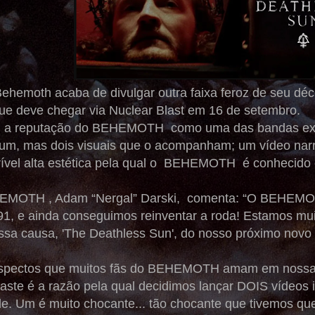
ehemoth acaba de divulgar outra faixa feroz de seu dé
que deve chegar via Nuclear Blast em 16 de setembro.
a a reputação do BEHEMOTH como uma das bandas extr
um, mas dois visuais que o acompanham; um vídeo narra
rível alta estética pela qual o BEHEMOTH é conhecido 
EMOTH , Adam “Nergal” Darski, comenta: “O BEHEMOTH
1, e ainda conseguimos reinventar a roda! Estamos mui
essa causa, 'The Deathless Sun', do nosso próximo nov
 aspectos que muitos fãs do BEHEMOTH amam em nossa 
aste é a razão pela qual decidimos lançar DOIS vídeos 
e. Um é muito chocante... tão chocante que tivemos que