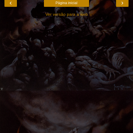
‹
›
Página inicial
Ver versão para a web