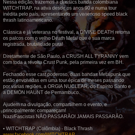
Nessa edição, trazemos a classics banda colombiana
WITCHTRAP, na ativa desde os anos 90 e numa tour
inédita pelo país, apresentando um venenoso speed black
thrash latinoamericano.
Clássica e já veterana no festival, a DIVINE DEATH retoma
os palcos com o velho Death Metal que é sua marca
registrada, brutalidade pura!
Diretamente de São Paulo, a CRUSH ALL TYRANNY vem
com toda a revolta Crust Punk, pela primeira vez em BH.
Fechando esse cast poderoso, duas bandas Metalpunk que
estão envolvidas em uma tour épica de meses passando
por várias regiões, a ORGIA NUCLEAR, do Espírito Santo e
a DEMÖN HAUNT de Pernambuco.
Ajudem na divulgação, compartilhem o evento, e
principalmente: compareçam!
Nazi/Fascistas NÃO PASSARÃO! JAMAIS PASSARÃO.
• WITCHTRAP (Colômbia) - Black Thrash
www.facebook.com/WITCHTRAP