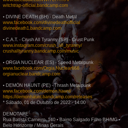
witchtrap-official.bandcamp.com
• DIVINE DEATH (BH) - Death Metal
www.facebook.com/divinedeathofficial
divinedeath1.bandcamp.com
• C.A.T. - Crush All Tyranny (SP) - Crust Punk
www.instagram.com/crush_all_tyranny/
crushalltyranny.bandcamp.com/music
• ORGIA NUCLEAR (ES) - Speed Metalpunk
www.facebook.com/Orgia.Nuclear666
orgianuclear.bandcamp.com
• DEMÖN HAUNT (PE) - Thrash Metalpunk
www.facebook.com/demon.haunt/
https://demonhaunt.bandcamp.com/releases
* Sábado, 01 de Outubro de 2022 - 14:00
DEMOTAPE
Rua Batista Carneiro, 140 • Bairro Salgado Filho BH/MG •
Belo Horizonte / Minas Gerais