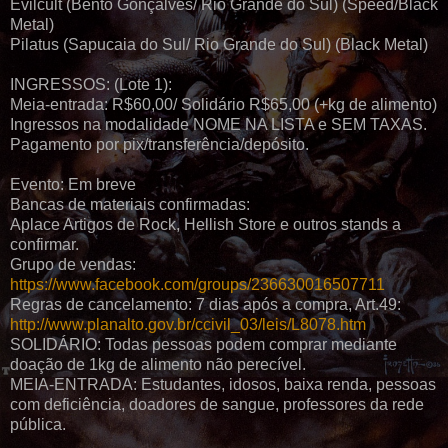
Evilcult (Bento Gonçalves/ Rio Grande do Sul) (Speed/Black
Metal)
Pilatus (Sapucaia do Sul/ Rio Grande do Sul) (Black Metal)
INGRESSOS: (Lote 1):
Meia-entrada: R$60,00/ Solidário R$65,00 (+kg de alimento)
Ingressos na modalidade NOME NA LISTA e SEM TAXAS.
Pagamento por pix/transferência/depósito.
Evento: Em breve
Bancas de materiais confirmadas:
Aplace Artigos de Rock, Hellish Store e outros stands a
confirmar.
Grupo de vendas:
https://www.facebook.com/groups/236630016507711
Regras de cancelamento: 7 dias após a compra, Art.49:
http://www.planalto.gov.br/ccivil_03/leis/L8078.htm
SOLIDÁRIO: Todas pessoas podem comprar mediante
doação de 1kg de alimento não perecível.
MEIA-ENTRADA: Estudantes, idosos, baixa renda, pessoas
com deficiência, doadores de sangue, professores da rede
pública.