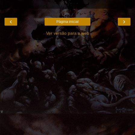
‹
›
Página inicial
Ver versão para a web