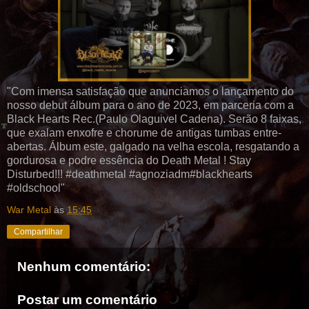
"Com imensa satisfação que anunciamos o lançamento do
nosso debut álbum para o ano de 2023, em parceria com a
Black Hearts Rec.(Paulo Olaguivel Cadena). Serão 8 faixas,
que exalam enxofre e chorume de antigas tumbas entre-
abertas. Álbum este, galgado na velha escola, resgatando a
gordurosa e podre essência do Death Metal ! Stay
Disturbed!!! #deathmetal #agnoziadm#blackhearts
#oldschool"
War Metal
às
15:45
Compartilhar
Nenhum comentário:
Postar um comentário