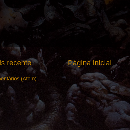
s recente
Página inicial
entários (Atom)