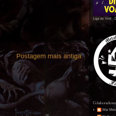
Loja do Vinil -
Postagem mais antiga
Colaboradore
War Meta