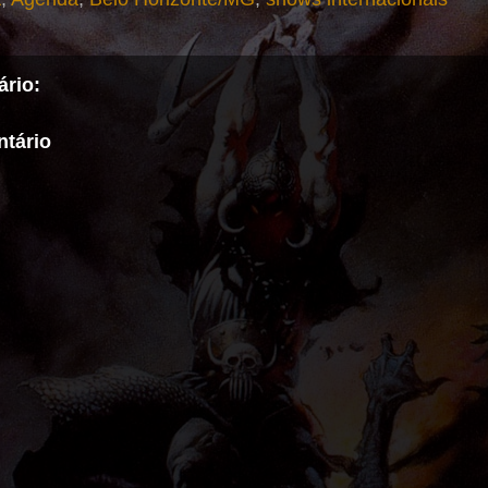
rio:
tário