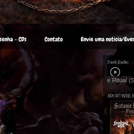
senha - CDs
Contato
Envie uma notícia/Eve
Dark Radio
APOIO WAR 