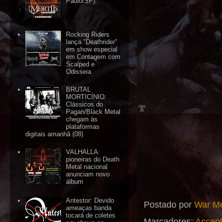
Paulo/SP)
Rocking Riders
lança "Deathrider"
em show especial
em Contagem com
Scalped e
Odisseia
BRUTAL
MORTICÍNIO:
Clássicos do
Pagan/Black Metal
chegam às
plataformas
digitais amanhã (08)
VALHALLA:
pioneiras do Death
Metal nacional
anunciam novo
álbum
Antestor: Devido
Postado por
War Me
ameaças banda
tocará de coletes
Marcadores:
Accep