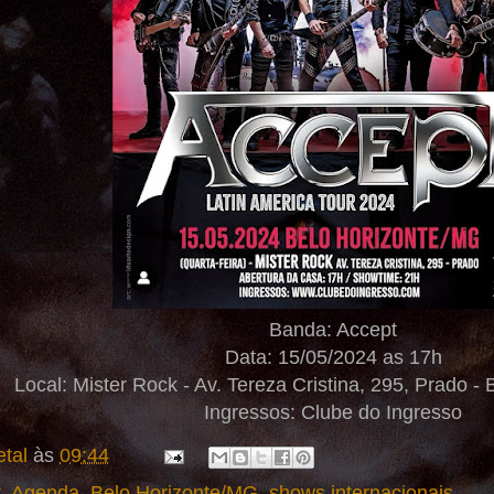
Banda: Accept
Data: 15/05/2024 as 17h
Local: Mister Rock - Av. Tereza Cristina, 295, Prado -
Ingressos: Clube do Ingresso
tal
às
09:44
t
,
Agenda
,
Belo Horizonte/MG
,
shows internacionais