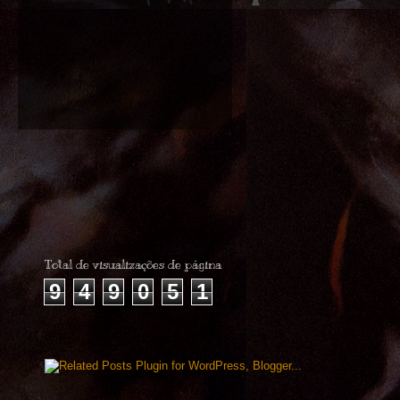
Total de visualizações de página
9
4
9
0
5
1