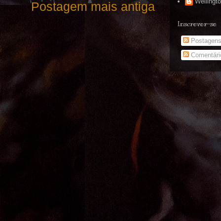
Wellingt
Postagem mais antiga
Inscrever-se
Postagen
Comentári