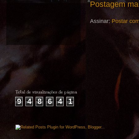
Postagem mai
Assinar:
Postar com
Total de visualizações de página
9
4
8
6
4
1