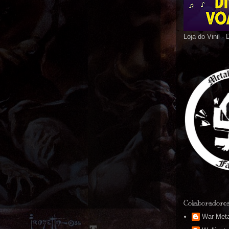
Loja do Vinil -
Colaboradore
War Meta