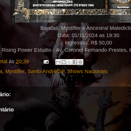
Bandas: Mystifier e Ancestral Maledict
Data: 01/11/2024 as 19:30
Ingressos: R$ 50,00
 Rising Power Estudio - Av. Coronel Fernando Prestes, 
tal
às
20:39
a
,
Mystifier
,
Santo André/SP
,
Shows Nacionais
rio:
tário