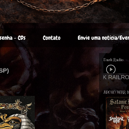
senha - CDs
Contato
Envie uma notícia/Eve
Dark Radio
/SP)
APOIO WAR 