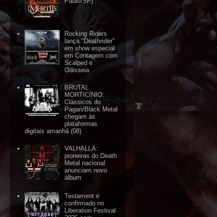
Paulo/SP)
Rocking Riders
lança "Deathrider"
em show especial
em Contagem com
Scalped e
Odisseia
BRUTAL
MORTICÍNIO:
Clássicos do
Pagan/Black Metal
chegam às
plataformas
digitais amanhã (08)
VALHALLA:
pioneiras do Death
Metal nacional
anunciam novo
álbum
Testament é
confirmado no
Liberation Festival