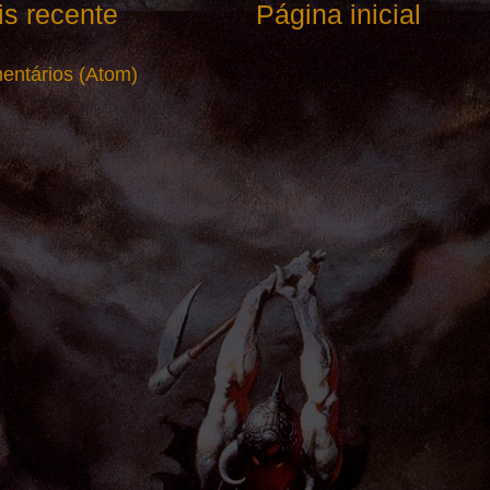
s recente
Página inicial
entários (Atom)