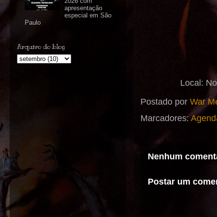
2026 com
apresentação
especial em São
Paulo
Arquivo do blog
Local: No
Postado por
War Me
Marcadores:
Agend
Nenhum comentá
Postar um comen