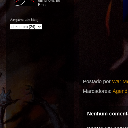
em shows no
Brasil
Arquivo do blog
Postado por
War Me
Marcadores:
Agend
Nenhum comentá