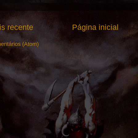
s recente
Página inicial
entários (Atom)