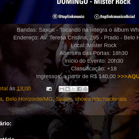
Bandas: Saxon - Tocando na íntegra o álbum Whe
Endereço: Av. Teresa Cristina, 295 - Prado - Belo 
Local: Mister Rock
Abertura das Portas: 18h30
Início do Evento: 20h30
Classificação: +18
Ingressos: a partir de R$ 140,00
>>>AQU
tal
às
13:00
a
,
Belo Horizonte/MG
,
Saxon
,
shows internacionais
rio: