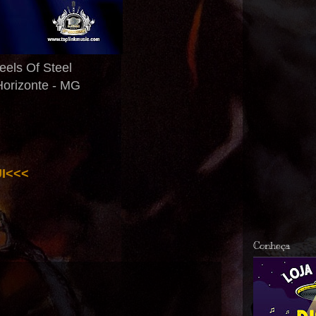
els Of Steel
Horizonte - MG
I<<<
Conheça