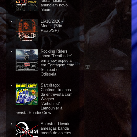
Metal nacional
anunciam novo
álbum
16/10/2026 -
Mortiis (São
Paulo/SP)
Rocking Riders
lança "Deathrider"
em show especial
em Contagem com
Scalped e
Odisseia
Sarcófago:
Confiram trechos
da entrevista com
Wagner
"Antichrist"
Lamounier à
revista Roadie Crew
Antestor: Devido
ameaças banda
tocará de coletes