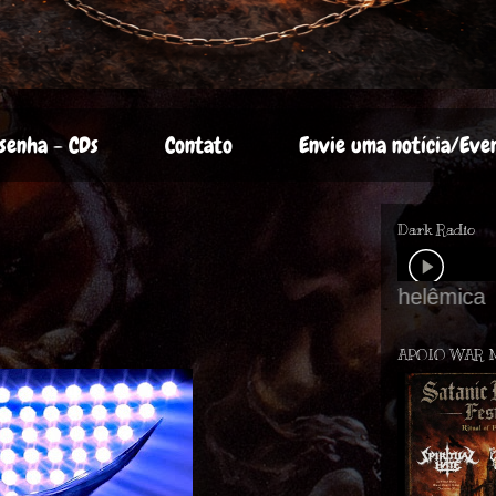
senha - CDs
Contato
Envie uma notícia/Eve
Dark Radio
APOIO WAR 