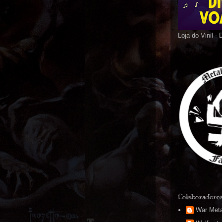
Loja do Vinil -
Colaboradore
War Meta