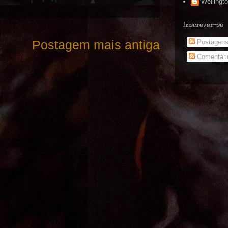
Wellingt
Inscrever-se
Postagem mais antiga
Postagen
Comentári