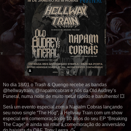
No dia 18/01 o Trash & Quengo recebe as bandas
@hellwaytrain, @napalmcobras e nós da Old Audrey’s
Funeral, numa noite de muito metal rápido e barulhento! 💥
Será um evento especial com a Napalm Cobras lançando
seu novo single “The Hog”, a Hellway Train com um show
especial em comemoração de 10 anos do seu EP “Breaking
The Cage” e ainda vai rolar a comemoração do aniversário
do baixista da OAF, Tony Lessa. 🥳