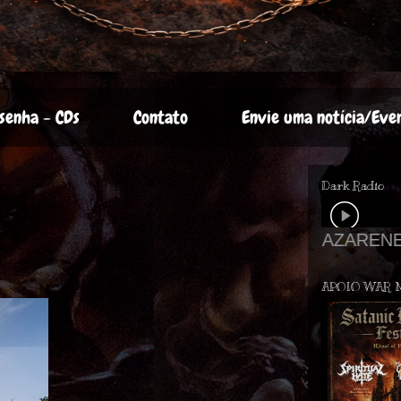
senha - CDs
Contato
Envie uma notícia/Eve
Dark Radio
APOIO WAR 