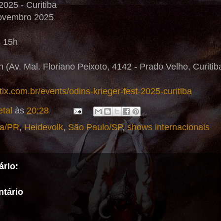
2025 - Curitiba
novembro 2025
s 15h
 (Av. Mal. Floriano Peixoto, 4142 - Prado Velho, Curitib
stix.com.br/events/odins-krieger-fest-2025-curitiba
tal
às
20:28
ba/PR
,
Heidevolk
,
São Paulo/SP
,
shows internacionais
rio:
tário