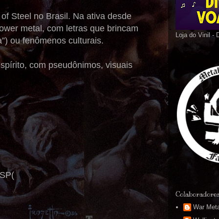
of Steel no Brasil. Na ativa desde
power metal, com letras que brincam
Loja do Vinil -
”) ou fenômenos culturais.
pírito, com pseudônimos, visuais
 SP(
Colaboradore
War Meta