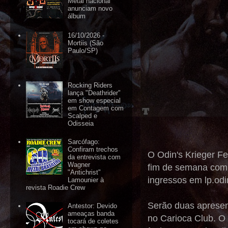
Metal nacional
anunciam novo
álbum
16/10/2026 -
Mortiis (São
Paulo/SP)
Rocking Riders
lança "Deathrider"
em show especial
em Contagem com
Scalped e
Odisseia
Sarcófago:
Confiram trechos
O Odin's Krieger Fe
da entrevista com
Wagner
fim de semana com d
"Antichrist"
ingressos em lp.odi
Lamounier à
revista Roadie Crew
Serão duas apresen
Antestor: Devido
ameaças banda
no Carioca Club. O 
tocará de coletes