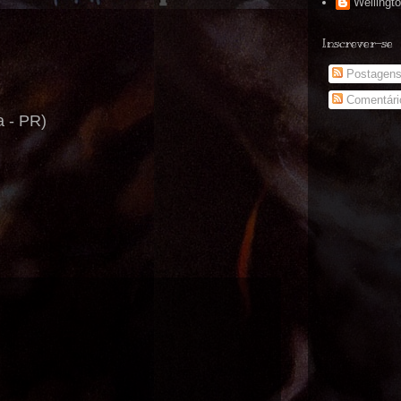
Wellingt
Inscrever-se
Postagen
Comentári
a - PR)