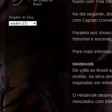
em shows no
fusion com Ysla Oli
Brasil
No dia seguinte, do
Arquivo do blog
com Captain Corneli
Paralelo aos shows,
hidromel e encenaç
Para mais informaçõ
Heidevolk
De volta ao Brasil 
mundo, na ativa de
inspiradas em mitol
O Heidevolk desenvo
mesclados com melod