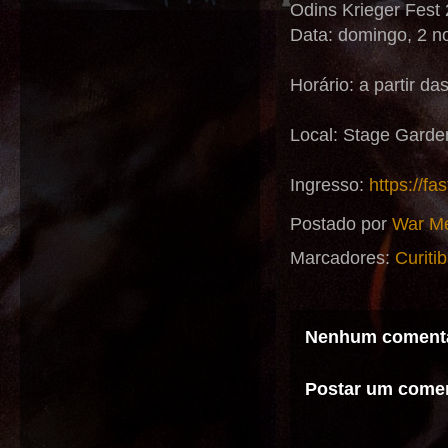
Odins Krieger Fest 
Data: domingo, 2 
Horário: a partir da
Local: Stage Garden
Ingresso:
https://fa
Postado por
War Me
Marcadores:
Curiti
Nenhum comentá
Postar um comen