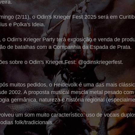
veira.
mingo (2/11), o Odin's Krieger Fest 2025 será em Curiti
us e Polka's Ideia.
 o Odin's Krieger Party terá exposição e venda de prod
ão de batalhas com a Companhia da Espada de Prata.
es sobre o Odin's Krieger Fest: @odinskriegerfest.
após muitos pedidos, o Heidevolk é uma das mais clássi
sde 2002. A proposta musical mescla metal pesado com 
ogia germânica, natureza e história regional (especialme
lveu um som muito característico: uso de vocais duplos
ias folk/tradicionais.