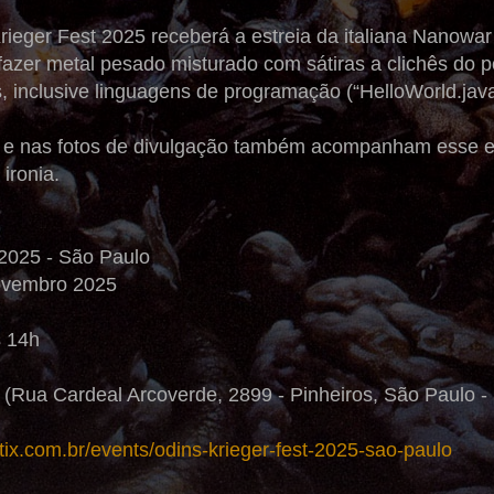
rieger Fest 2025 receberá a estreia da italiana Nanowar 
fazer metal pesado misturado com sátiras a clichês do 
 inclusive linguagens de programação (“HelloWorld.java
o e nas fotos de divulgação também acompanham esse es
ironia.
 2025 - São Paulo
novembro 2025
s 14h
 (Rua Cardeal Arcoverde, 2899 - Pinheiros, São Paulo -
stix.com.br/events/odins-krieger-fest-2025-sao-paulo